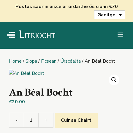
Skip
Postas saor in aisce ar ordaithe ós cionn €70
to
Gaeilge
content
Home
/
Siopa
/
Ficsean
/
Úrscéalta
/ An Béal Bocht
An Béal Bocht
€
20.00
-
+
Cuir sa Chairt
An
Béal