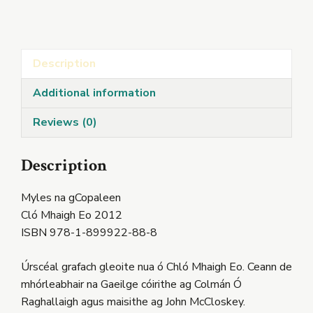
Bocht
quantity
Description
Additional information
Reviews (0)
Description
Myles na gCopaleen
Cló Mhaigh Eo 2012
ISBN 978-1-899922-88-8
Úrscéal grafach gleoite nua ó Chló Mhaigh Eo. Ceann de
mhórleabhair na Gaeilge cóirithe ag Colmán Ó
Raghallaigh agus maisithe ag John McCloskey.