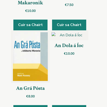
Makaronik
€
7.50
€
10.00
Cuir sa Chairt
Cuir sa Chairt
An Dola á Íoc
€
10.00
An Grá Pósta
€
8.00