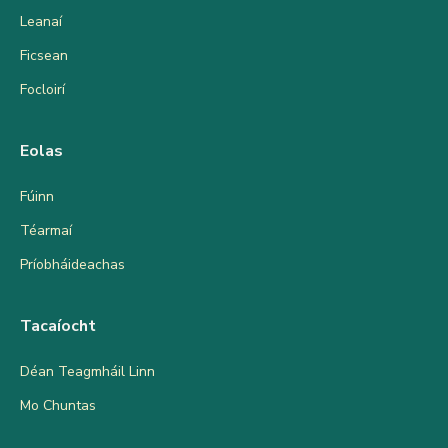
Leanaí
Ficsean
Focloirí
Eolas
Fúinn
Téarmaí
Príobháideachas
Tacaíocht
Déan Teagmháil Linn
Mo Chuntas