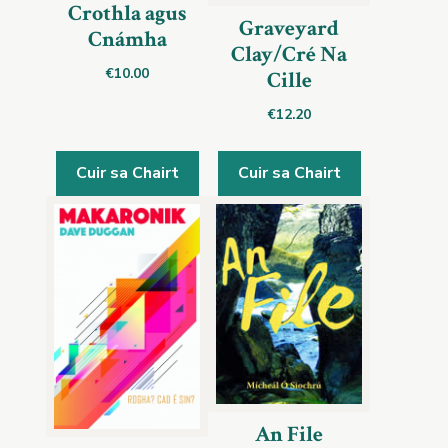
Crothla agus
Graveyard
Cnámha
Clay/Cré Na
€
10.00
Cille
€
12.20
Cuir sa Chairt
Cuir sa Chairt
An File