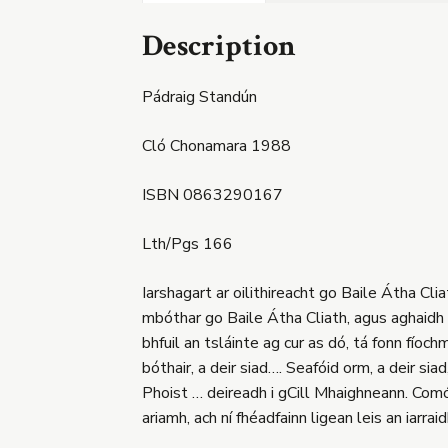
Description
Pádraig Standún
Cló Chonamara 1988
ISBN 0863290167
Lth/Pgs 166
Iarshagart ar oilithireacht go Baile Átha Cl
mbóthar go Baile Átha Cliath, agus aghaidh á 
bhfuil an tsláinte ag cur as dó, tá fonn fíoc
bóthair, a deir siad…. Seafóid orm, a deir si
Phoist … deireadh i gCill Mhaighneann. Comóra
ariamh, ach ní fhéadfainn ligean leis an iarraid