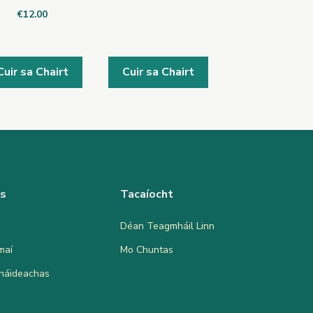
€
12.00
Cuir sa Chairt
Cuir sa Chairt
as
Tacaíocht
Déan Teagmháil Linn
maí
Mo Chuntas
bháideachas