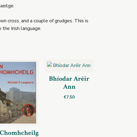
haeilge.
wn cross, and a couple of grudges. This is
 the Irish language.
Bhíodar Aréir
Ann
€
7.50
 Chomhcheilg