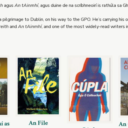
th
agus
An tAinmhí
, agus duine de na scríbhneoirí is rathúla sa G
pilgrimage to Dublin, on his way to the GPO. He’s carrying his o
reith
and
An tAinmhí
, and one of the most widely-read writers in
An File
í as
An