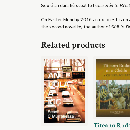
Seo é an dara húrscéal le húdar
Súil le Brei
On Easter Monday 2016 an ex-priest is on a 
the second novel by the author of
Súil le B
Related products
Titeann Ruda