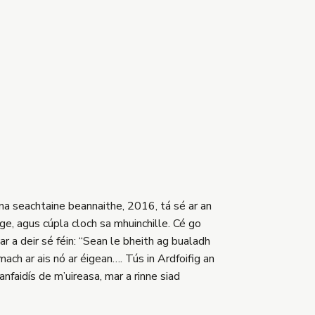
n na seachtaine beannaithe, 2016, tá sé ar an
ige, agus cúpla cloch sa mhuinchille. Cé go
ar a deir sé féin: “Sean le bheith ag bualadh
ach ar ais nó ar éigean…. Tús in Ardfoifig an
anfaidís de m’uireasa, mar a rinne siad