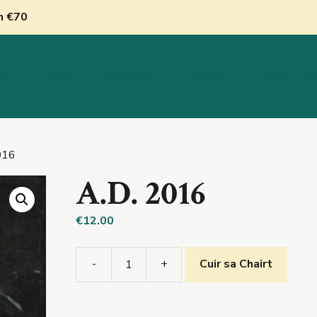
nn €70
inn
Siopa
Oideachas
Catagóirí
Déan Tea
016
A.D. 2016
€
12.00
-
+
Cuir sa Chairt
A.D.
2016
quantity