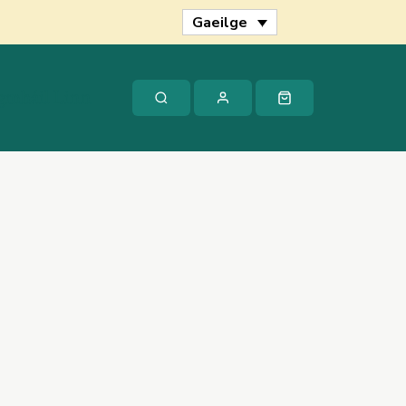
quantity
Gaeilge
gmháil Linn