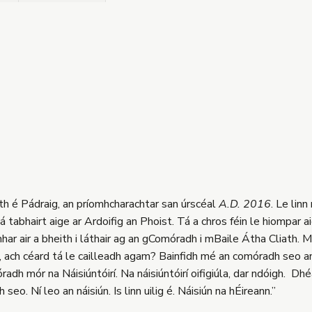
iath é Pádraig, an príomhcharachtar san úrscéal
A.D. 2016
. Le lin
tabhairt aige ar Ardoifig an Phoist. Tá a chros féin le hiompar a
hmhar air a bheith i láthair ag an gComóradh i mBaile Átha Cliath. M
ad, ach céard tá le cailleadh agam? Bainfidh mé an comóradh seo am
dh mór na Náisiúntóirí. Na náisiúntóirí oifigiúla, dar ndóigh. Dhé
h seo. Ní leo an náisiún. Is linn uilig é. Náisiún na hÉireann.”