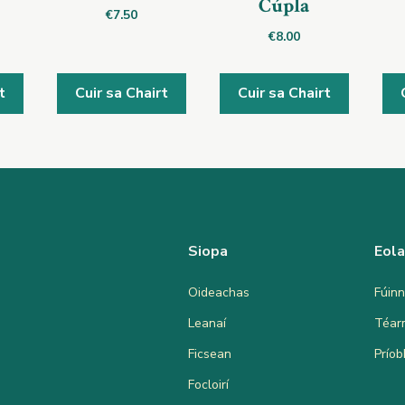
Cúpla
€
7.50
€
8.00
t
Cuir sa Chairt
Cuir sa Chairt
Siopa
Eol
Oideachas
Fúinn
Leanaí
Téar
Ficsean
Prío
Focloirí