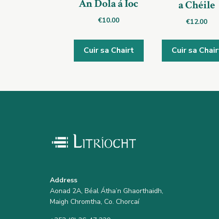
An Dola á Íoc
a Chéile
€
10.00
€
12.00
Cuir sa Chairt
Cuir sa Chair
Address
Aonad 2A, Béal Átha’n Ghaorthaidh,
Maigh Chromtha, Co. Chorcaí