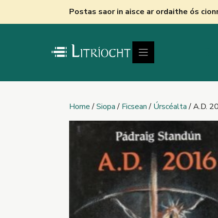
Skip
Postas saor in aisce ar ordaithe ós cio
to
content
Fú
Home
/
Siopa
/
Ficsean
/
Úrscéalta
/ A.D. 2