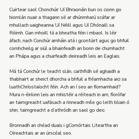
Cuirtear saol Chonchúir Uí Bhraonáin bun os cionn go
hiomlán nuair a thagann sé ar dhúnmharú scáfar ar
mhullach uaigheanna Uí Néill agus Uí Dhónaill sa
Róimh. Gan mhoill tá a bheatha féin i mbaol. Is léir
áfach, nach Conchúr amháin atá i gcontúirt agus go bhfuil
comhcheilg ar siúl a bhainfeadh an bonn de chumhacht
an Phápa agus a chuirfeadh deireadh leis an Eaglais.
Má tá Conchúr le teacht slán, caithfidh sé aghaidh a
thabhairt ar sheict dhorcha a bhfuil a fréamhacha aici sa
luathChríostaíocht féin. Ach an í seo an fíornamhaid?
Mura n-éiríonn leis an mhistéir a réiteach in am, fíorófar
an tairngreacht uafásach a rinneadh míle go leith bliain ó
shin; tairngreacht a d’athródh an saol go deo.
Bronnadh an chéad duais i gComórtais Liteartha an
Oireachtais ar an úrscéal seo.