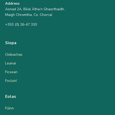
Address
Aonad 2A, Béal Átha’n Ghaorthaidh,
Maigh Chromtha, Co. Chorcaí
+353 (0) 26-47 330
Siopa
Oideachas
Leanaí
Ficsean
Focloirí
Eolas
Fúinn