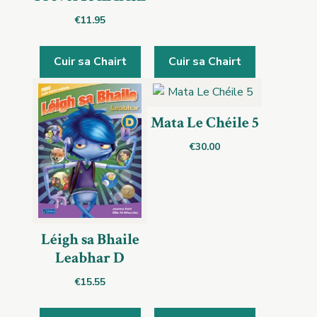
€
11.95
Cuir sa Chairt
Cuir sa Chairt
Mata Le Chéile 5
€
30.00
Léigh sa Bhaile
Leabhar D
€
15.55