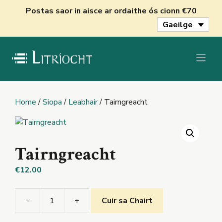
Skip
Postas saor in aisce ar ordaithe ós cionn €70
to
Gaeilge
content
Home
/
Siopa
/
Leabhair
/ Tairngreacht
Tairngreacht
€
12.00
-
+
Cuir sa Chairt
Tairngreacht
quantity