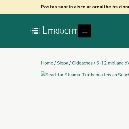
Skip
Postas saor in aisce ar ordaithe ós cio
to
content
Fú
Home
/
Siopa
/
Oideachas
/
6-12 mbliana d’