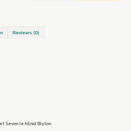
Stuama:
Tráthnóna
leis
an
on
Reviews (0)
Seachtar
quantity
ret Seven le hEnid Blyton.