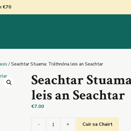
nn €70
inn
Siopa
Oideachas
Catagóirí
Déan Tea
aois
/ Seachtar Stuama: Tráthnóna leis an Seachtar
Seachtar Stuama
leis an Seachtar
€
7.00
-
+
Cuir sa Chairt
Seachtar