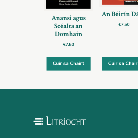
An Béirín D
Anansi agus
€
7.50
Scéalta an
Domhain
€
7.50
Cuir sa Chairt
Cuir sa Chair