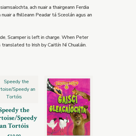
siamsaíochta, ach nuair a thairgeann Ferdia
h nuair a fhilleann Peadar tá Sceolán agus an
ride, Scamper is left in charge. When Peter
anslated to Irish by Caitlín Ní Chualáin.
Speedy the
rtoise/Speedy
an Tortóis