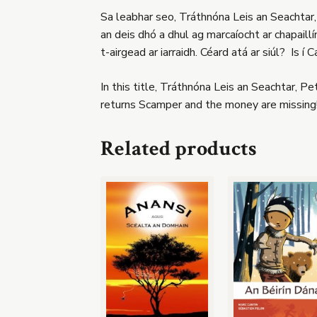
Sa leabhar seo, Tráthnóna Leis an Seachtar, 
an deis dhó a dhul ag marcaíocht ar chapaillí
t-airgead ar iarraidh. Céard atá ar siúl? Is í 
In this title, Tráthnóna Leis an Seachtar, P
returns Scamper and the money are missing! 
Related products