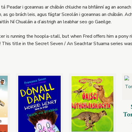
tá Peadar i gceannas ar chábán chluiche na bhfáinní ag an aonach 
n, as go brách leis, agus fágtar Sceolán i gceannas an chábáin. Ac
Caitlín Ní Chualáin a d’aistrigh an leabhar seo go Gaeilge.
eter is running the hoopla-stall, but when Fred offers him a pony 
This title in the Secret Seven / An Seachtar Stuama series was tr
To