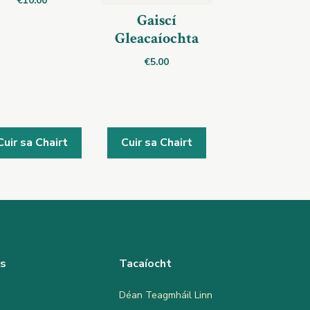
€
10.00
Gaiscí
Gleacaíochta
€
5.00
Cuir sa Chairt
Cuir sa Chairt
as
Tacaíocht
Déan Teagmháil Linn