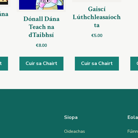
Gaiscí
ána
Lúthchleasaíoch
Dónall Dána
ta
Teach na
dTaibhsí
€
5.00
€
8.00
t
Cuir sa Chairt
Cuir sa Chairt
Siopa
Eol
Oideachas
Fúinn