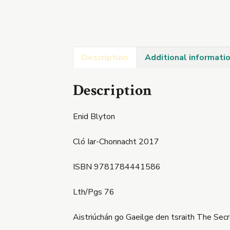
Description
Additional informati
Description
Enid Blyton
Cló Iar-Chonnacht 2017
ISBN 9781784441586
Lth/Pgs 76
Aistriúchán go Gaeilge den tsraith The Sec