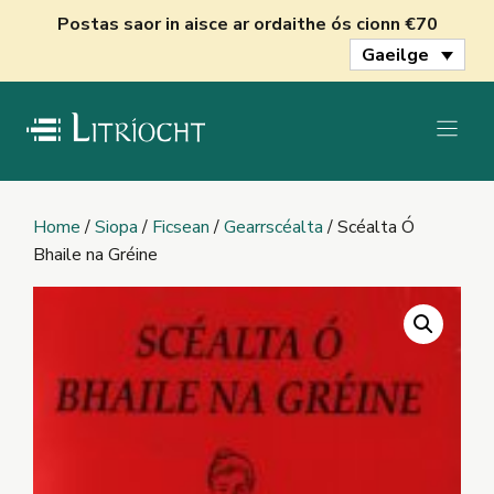
Skip
Postas saor in aisce ar ordaithe ós cionn €70
to
Gaeilge
content
Home
/
Siopa
/
Ficsean
/
Gearrscéalta
/ Scéalta Ó
Bhaile na Gréine