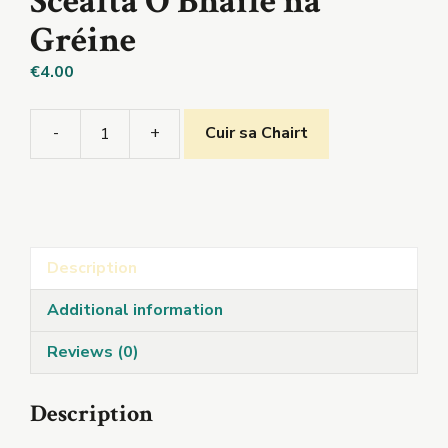
Scéalta Ó Bhaile na
Gréine
€
4.00
-
+
Cuir sa Chairt
Scéalta
Ó
Bhaile
na
Gréine
Description
quantity
Additional information
Reviews (0)
Description