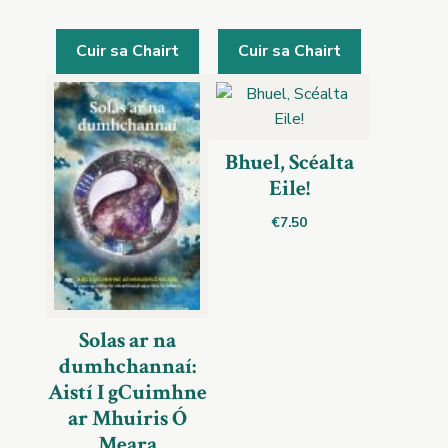
Cuir sa Chairt
Cuir sa Chairt
Bhuel, Scéalta
Eile!
€
7.50
Solas ar na
dumhchannaí:
Aistí I gCuimhne
ar Mhuiris Ó
Meara