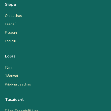
Siopa
Oideachas
Leanaí
Ficsean
Focloirí
Eolas
Fúinn
Téarmaí
Príobháideachas
Tacaíocht
Déan Teagmháil Linn