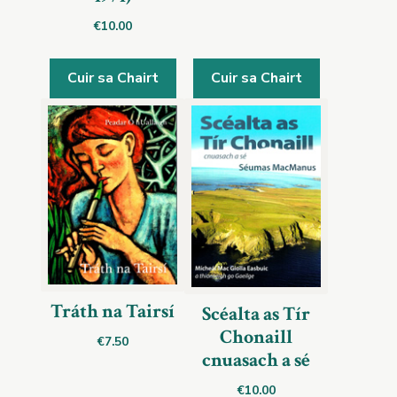
€
10.00
Cuir sa Chairt
Cuir sa Chairt
Tráth na Tairsí
Scéalta as Tír
Chonaill
€
7.50
cnuasach a sé
€
10.00