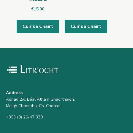
€
15.00
Cuir sa Chairt
Cuir sa Chairt
Address
Aonad 2A, Béal Átha’n Ghaorthaidh,
Maigh Chromtha, Co. Chorcaí
+353 (0) 26-47 330