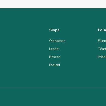
Siopa
Eol
Oideachas
Fúinn
Leanaí
Téar
Ficsean
Prío
Focloirí