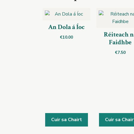
An Dola á Íoc
Réiteach n
€
10.00
Faidhbe
€
7.50
Cuir sa Chairt
Cuir sa Chair