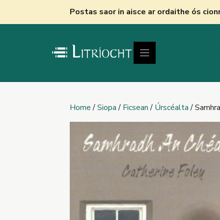
Skip
Postas saor in aisce ar ordaithe ós cio
to
content
Fú
Home
/
Siopa
/
Ficsean
/
Úrscéalta
/ Samhra