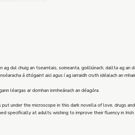
n ag dul chuig an tseamlais, soineanta, goilliúnach, dallta ag an d
ainséaracha á dtógaint aici agus í ag iarraidh cruth idéalach an mhai
ugann léargas ar domhan inmheánach an déagóra.
is put under the microscope in this dark novella of love, drugs
ed specifically at adults wishing to improve their fluency in Irish.