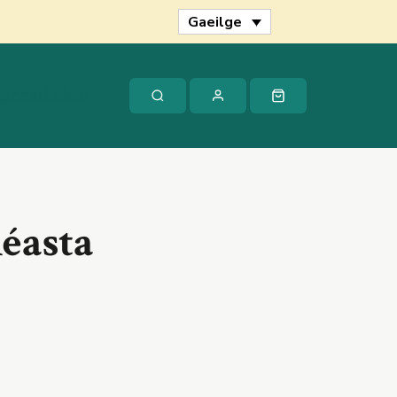
Chéasta
Gaeilge
quantity
gmháil Linn
éasta