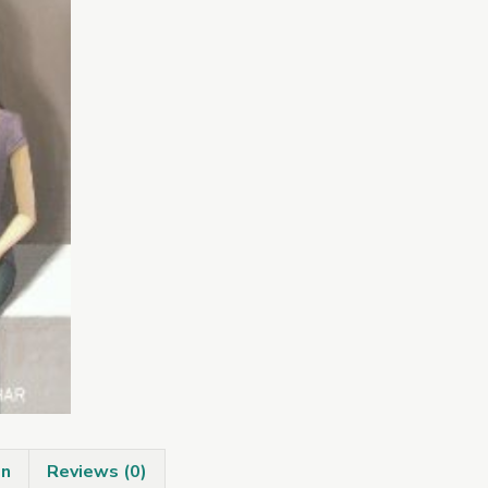
quantity
on
Reviews (0)