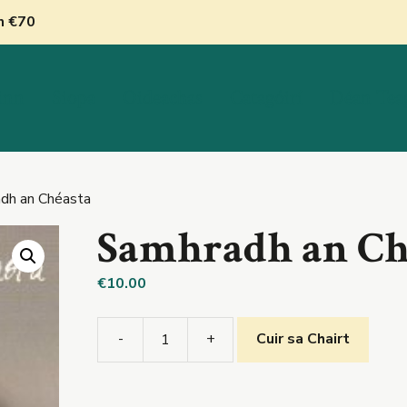
nn €70
inn
Siopa
Oideachas
Catagóirí
Déan Tea
dh an Chéasta
Samhradh an Ch
€
10.00
-
+
Cuir sa Chairt
Samhradh
an
Chéasta