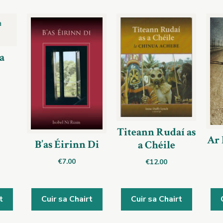
a
Titeann Rudaí as
Ar 
B’as Éirinn Di
a Chéile
€
7.00
€
12.00
t
Cuir sa Chairt
Cuir sa Chairt