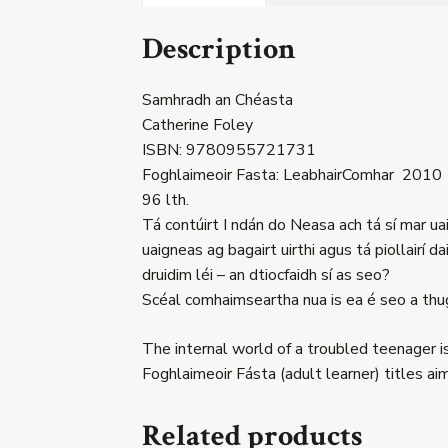
Description
Samhradh an Chéasta
Catherine Foley
ISBN: 9780955721731
Foghlaimeoir Fasta: LeabhairComhar 2010
96 lth.
Tá contúirt I ndán do Neasa ach tá sí mar uai
uaigneas ag bagairt uirthi agus tá piollairí d
druidim léi – an dtiocfaidh sí as seo?
Scéal comhaimseartha nua is ea é seo a th
The internal world of a troubled teenager 
Foghlaimeoir Fásta (adult learner) titles aim
Related products