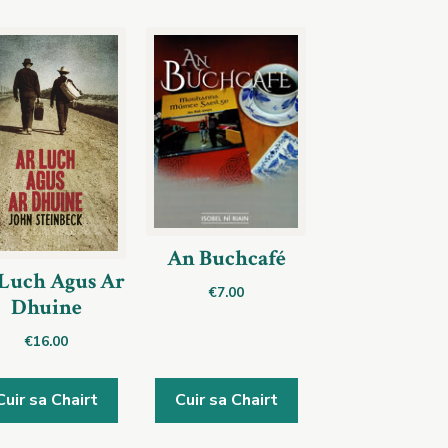
An Buchcafé
Luch Agus Ar
€
7.00
Dhuine
€
16.00
Cuir sa Chairt
Cuir sa Chairt