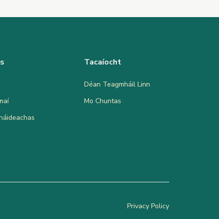
as
Tacaíocht
Déan Teagmháil Linn
maí
Mo Chuntas
bháideachas
Privacy Policy