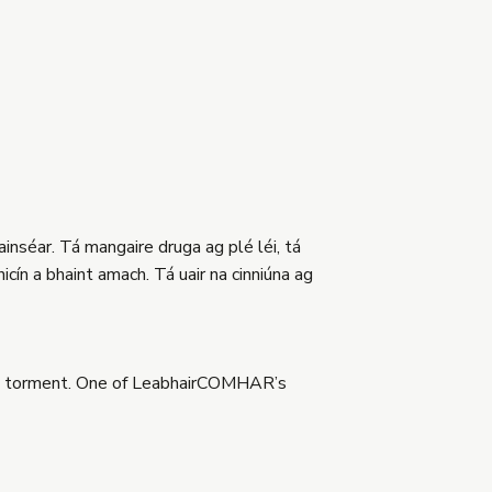
ainséar. Tá mangaire druga ag plé léi, tá
nicín a bhaint amach. Tá uair na cinniúna ag
 and torment. One of LeabhairCOMHAR’s