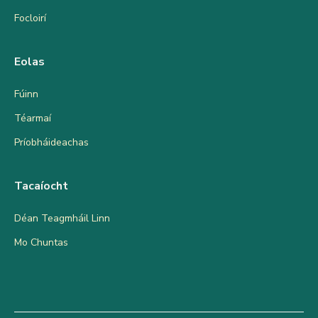
Focloirí
Eolas
Fúinn
Téarmaí
Príobháideachas
Tacaíocht
Déan Teagmháil Linn
Mo Chuntas