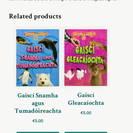
Related products
Gaiscí
Gaiscí Snamha
Gleacaíochta
agus
Tumadóireachta
€
5.00
€
5.00