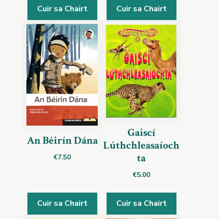
Cuir sa Chairt
Cuir sa Chairt
Gaiscí
An Béirín Dána
Lúthchleasaíoch
ta
€
7.50
€
5.00
Cuir sa Chairt
Cuir sa Chairt