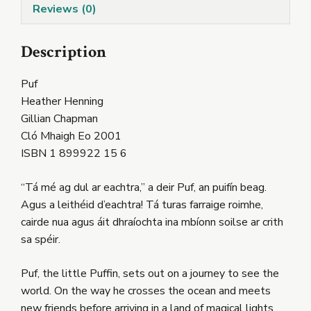
Reviews (0)
Description
Puf
Heather Henning
Gillian Chapman
Cló Mhaigh Eo 2001
ISBN 1 899922 15 6
“Tá mé ag dul ar eachtra,” a deir Puf, an puifín beag.
Agus a leithéid d’eachtra! Tá turas farraige roimhe,
cairde nua agus áit dhraíochta ina mbíonn soilse ar crith
sa spéir.
Puf, the little Puffin, sets out on a journey to see the
world. On the way he crosses the ocean and meets
new friends before arriving in a land of magical lights