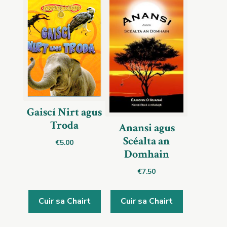
Gaiscí Nirt agus
Troda
Anansi agus
Scéalta an
€
5.00
Domhain
€
7.50
Cuir sa Chairt
Cuir sa Chairt