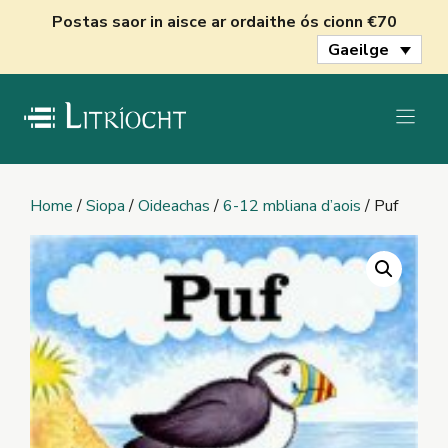
Skip
Postas saor in aisce ar ordaithe ós cionn €70
to
Gaeilge
content
Home
/
Siopa
/
Oideachas
/
6-12 mbliana d’aois
/ Puf