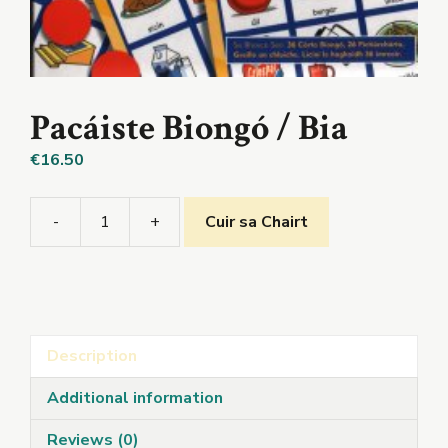
Pacáiste Biongó / Bia
€
16.50
-
+
Cuir sa Chairt
Pacáiste
Biongó
/
Bia
quantity
Description
Additional information
Reviews (0)