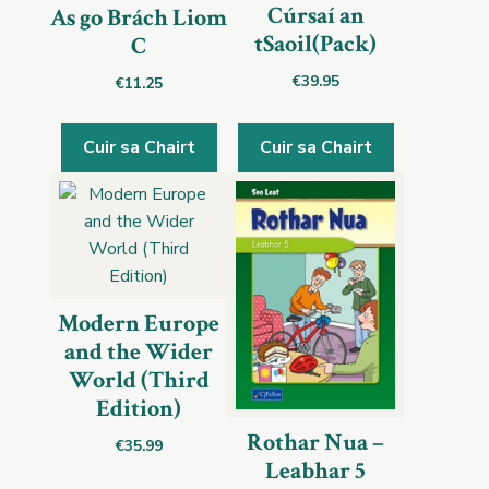
Cúrsaí an
As go Brách Liom
tSaoil(Pack)
C
€
39.95
€
11.25
Cuir sa Chairt
Cuir sa Chairt
Modern Europe
and the Wider
World (Third
Edition)
Rothar Nua –
€
35.99
Leabhar 5