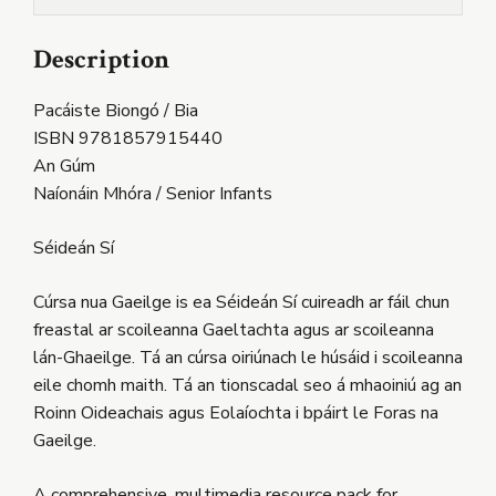
Description
Pacáiste Biongó / Bia
ISBN 9781857915440
An Gúm
Naíonáin Mhóra / Senior Infants
Séideán Sí
Cúrsa nua Gaeilge is ea Séideán Sí cuireadh ar fáil chun
freastal ar scoileanna Gaeltachta agus ar scoileanna
lán-Ghaeilge. Tá an cúrsa oiriúnach le húsáid i scoileanna
eile chomh maith. Tá an tionscadal seo á mhaoiniú ag an
Roinn Oideachais agus Eolaíochta i bpáirt le Foras na
Gaeilge.
A comprehensive, multimedia resource pack for