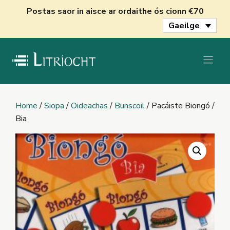
Skip
Postas saor in aisce ar ordaithe ós cionn €70
to
Gaeilge
content
Home
/
Siopa
/
Oideachas
/
Bunscoil
/ Pacáiste Biongó /
Bia