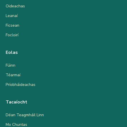
Oideachas
Leanaí
Ficsean
Focloirí
Eolas
Fúinn
Téarmaí
Príobháideachas
Tacaíocht
Déan Teagmháil Linn
Mo Chuntas