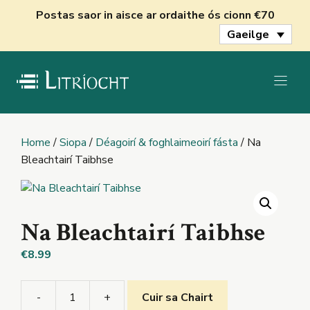
Skip
Postas saor in aisce ar ordaithe ós cionn €70
to
Gaeilge
content
Home
/
Siopa
/
Déagoirí & foghlaimeoirí fásta
/ Na
Bleachtairí Taibhse
Na Bleachtairí Taibhse
€
8.99
-
+
Cuir sa Chairt
Na