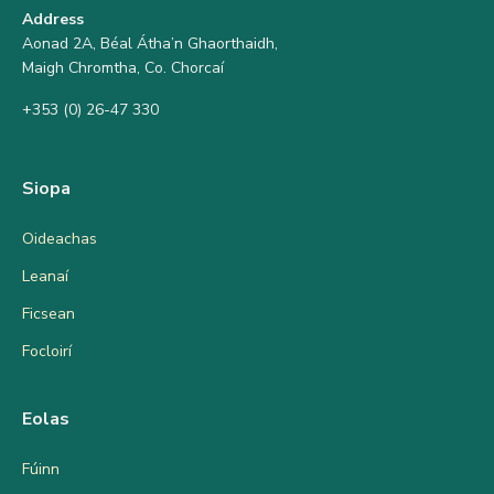
Address
Aonad 2A, Béal Átha’n Ghaorthaidh,
Maigh Chromtha, Co. Chorcaí
+353 (0) 26-47 330
Siopa
Oideachas
Leanaí
Ficsean
Focloirí
Eolas
Fúinn