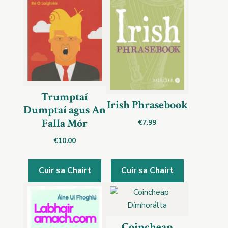
Trumptaí
Irish Phrasebook
Dumptaí agus An
Falla Mór
€
7.99
€
10.00
Cuir sa Chairt
Cuir sa Chairt
Coincheap