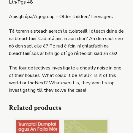
Lth/Pgs 48
Aoisghrúpa/Agegroup – Older children/Teenagers
Tá torann aisteach aerach le cloisteáil i dteach duine de
na bleachtairí. Cad atá ann in aon chor? An den saol seo
nó den saol eile é? Pé rud é féin, ní ghlacfaidh na
bleachtairí sos ar bith go dtí go réiteoidh siad an cás!
The four detectives investigate a ghostly noise in one
of their houses. What could it be at all? Is it of this
world or theNext? Whatever it is, they won’t stop
investigating till they solve the case!
Related products