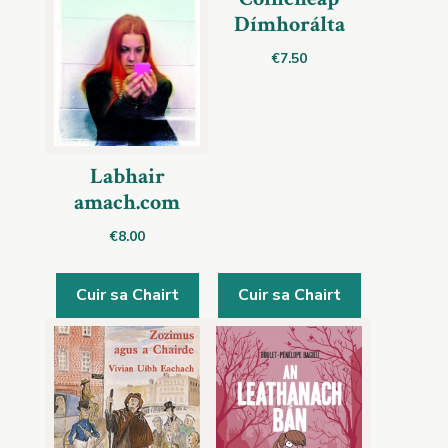
Dímhorálta
€
7.50
Labhair
amach.com
€
8.00
Cuir sa Chairt
Cuir sa Chairt