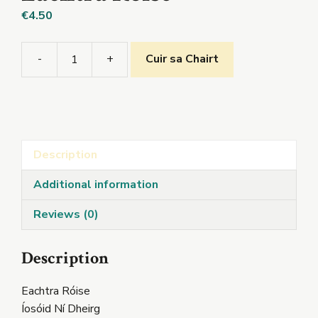
€
4.50
-
+
Cuir sa Chairt
Eachtra
Róise
quantity
Description
Additional information
Reviews (0)
Description
Eachtra Róise
Íosóid Ní Dheirg