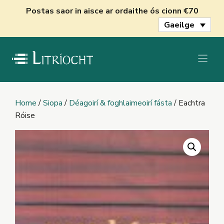
Skip
Postas saor in aisce ar ordaithe ós cionn €70
to
Gaeilge
content
Home
/
Siopa
/
Déagoirí & foghlaimeoirí fásta
/ Eachtra
Róise