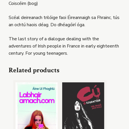
Coiscéim (bog)
Scéal deireanach trilóige faoi Éireannaigh sa Fhrainc, tús
an ochtú haois déag. Do dhéagóirí óga.
The last story of a dialogue dealing with the
adventures of Irish people in France in early eighteenth
century. For young teenagers.
Related products