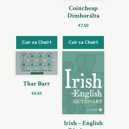
Coincheap
Dímhorálta
€
7.50
Cuir sa Chairt
Cuir sa Chairt
Thar Barr
€
6.50
Irish – English