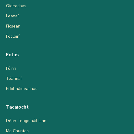
Oideachas
Leanaí
Ficsean
Focloirí
Eolas
Fúinn
Téarmaí
Príobháideachas
Tacaíocht
Déan Teagmháil Linn
Mo Chuntas