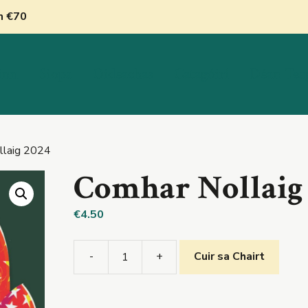
nn €70
inn
Siopa
Oideachas
Catagóirí
Déan Tea
llaig 2024
Comhar Nollaig
€
4.50
-
+
Cuir sa Chairt
Comhar
Nollaig
2024