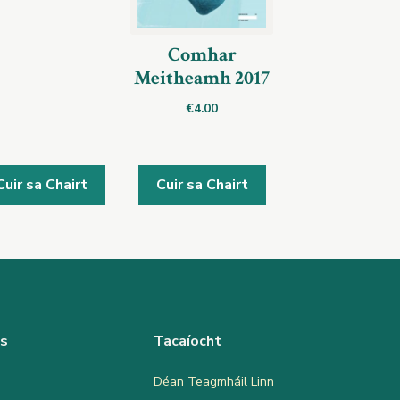
Comhar
Meitheamh 2017
€
4.00
Cuir sa Chairt
Cuir sa Chairt
as
Tacaíocht
Déan Teagmháil Linn