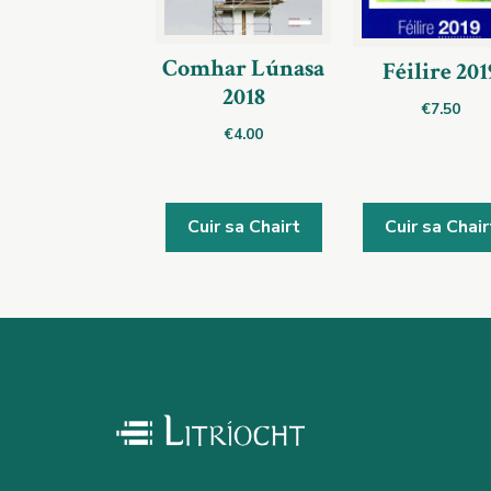
Comhar Lúnasa
Féilire 201
2018
€
7.50
€
4.00
Cuir sa Chairt
Cuir sa Chair