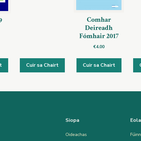
Comhar
9
Deireadh
Fómhair 2017
€
4.00
t
Cuir sa Chairt
Cuir sa Chairt
Siopa
Eol
Oideachas
Fúinn