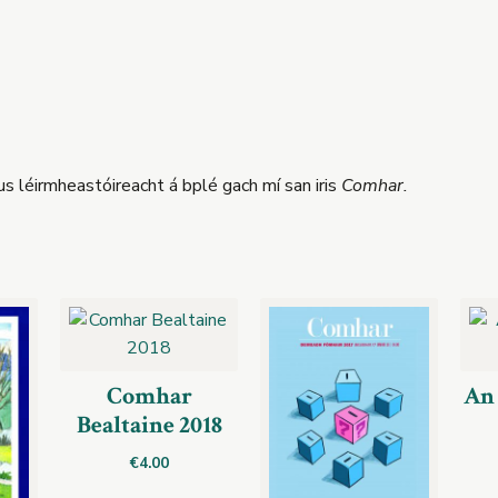
 agus léirmheastóireacht á bplé gach mí san iris
Comhar.
Comhar
An 
Bealtaine 2018
€
4.00