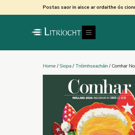
Skip
Postas saor in aisce ar ordaithe ós cio
to
content
Fú
Home
/
Siopa
/
Tréimhseacháin
/ Comhar No