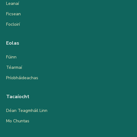
Leanaí
Ficsean
Focloirí
Eolas
Fúinn
Téarmaí
Príobháideachas
Tacaíocht
Déan Teagmháil Linn
Mo Chuntas