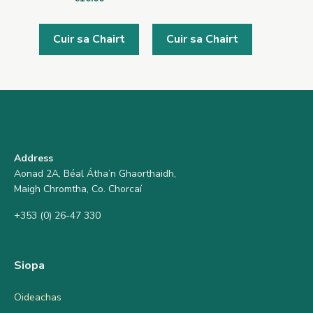
Cuir sa Chairt
Cuir sa Chairt
Address
Aonad 2A, Béal Átha’n Ghaorthaidh,
Maigh Chromtha, Co. Chorcaí
+353 (0) 26-47 330
Siopa
Oideachas