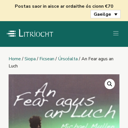
Skip
Postas saor in aisce ar ordaithe ós cionn €70
to
Gaeilge
content
Home
/
Siopa
/
Ficsean
/
Úrscéalta
/ An Fear agus an
Luch