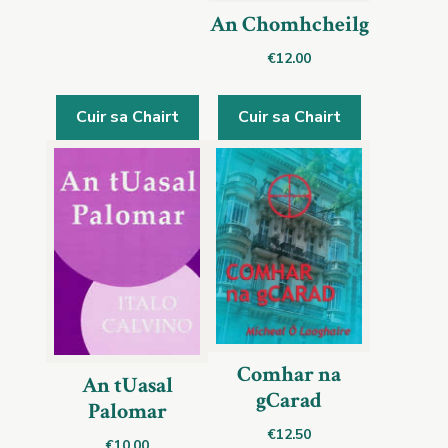
An Chomhcheilg
€
12.00
Cuir sa Chairt
Cuir sa Chairt
Comhar na
An tUasal
gCarad
Palomar
€
12.50
€
10.00