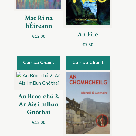
Mac Rí na
hÉireann
An File
€
12.00
€
7.50
Cuir sa Chairt
Cuir sa Chairt
An Broc-chú 2.
Ar Ais i mBun
Gnóthaí
€
12.00