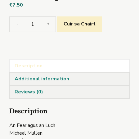
€
7.50
-
+
Cuir sa Chairt
An
Fear
agus
an
Luch
Description
quantity
Additional information
Reviews (0)
Description
An Fear agus an Luch
Micheal Mullen