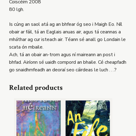
Coiscéim 2008
80 lgh.
Is cúng an saol atá ag an bhfear óg seo i Maigh Eo. Níl
obair ar fáil, tá an Eaglais anuas air, agus tá ceannas a
mháthar ag cur isteach air. Téann sé anall go Londain le
scata ón mbaile.
Ach, tá an obair an-trom agus ní maireann an post i
bhfad. Airíonn sé uaidh compord an bhaile. Cé cheapfadh
go snaidhmfeadh an deoraí seo cáirdeas le luch . . .?
Related products