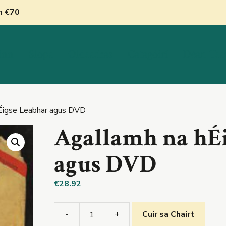
nn €70
inn
Siopa
Oideachas
Catagóirí
Déan Tea
Éigse Leabhar agus DVD
Agallamh na hÉ
agus DVD
€
28.92
-
+
Cuir sa Chairt
Agallamh