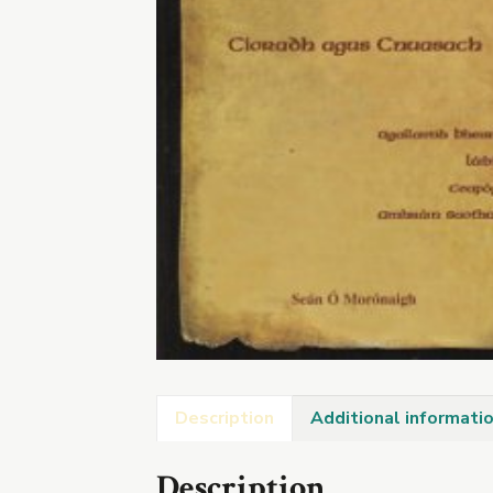
Description
Additional informati
Description