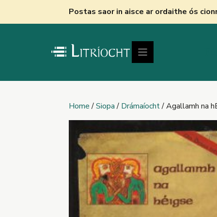
Skip
Postas saor in aisce ar ordaithe ós cio
to
content
Fú
Home
/
Siopa
/
Drámaíocht
/ Agallamh na h