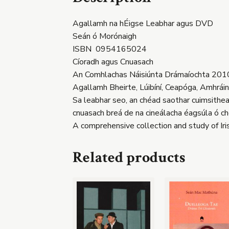
Agallamh na hÉigse Leabhar agus DVD
Seán ó Morónaigh
ISBN 0954165024
Cíoradh agus Cnuasach
An Comhlachas Náisiúnta Drámaíochta 201
Agallamh Bheirte, Lúibíní, Ceapóga, Amhráin
Sa leabhar seo, an chéad saothar cuimsitheac
cnuasach breá de na cineálacha éagsúla ó ch
A comprehensive collection and study of Iris
Related products