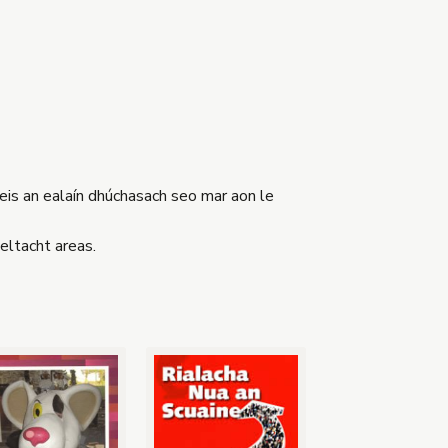
leis an ealaín dhúchasach seo mar aon le
eltacht areas.