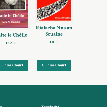
Rialacha Nua an
Scuaine
ite le Chéile
€
8.00
€
12.00
Cuir sa Chairt
Cuir sa Chairt