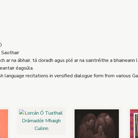
0
 Saothair
h ar na ábhair, tá cíoradh agus plé ar na saintréithe a bhaineann 
eantair éagsúla.
h language recitations in versified dialogue form from various Ga