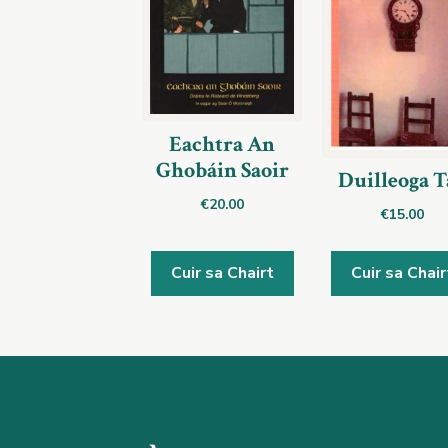
Eachtra An
Ghobáin Saoir
Duilleoga T
€
20.00
€
15.00
Cuir sa Chairt
Cuir sa Chair