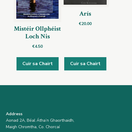
Arís
€
20.00
Mistéir Ollphéist
Loch Nis
€
4.50
Cuir sa Chairt
Cuir sa Chairt
Address
Aonad 2A, Béal Átha’n Ghaorthaidh,
Maigh Chromtha, Co. Chorcaí