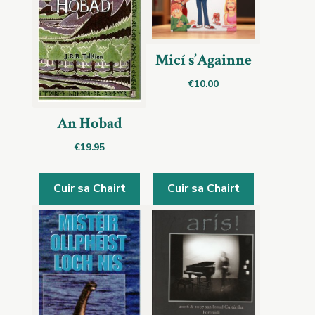
Micí s’Againne
€
10.00
An Hobad
€
19.95
Cuir sa Chairt
Cuir sa Chairt