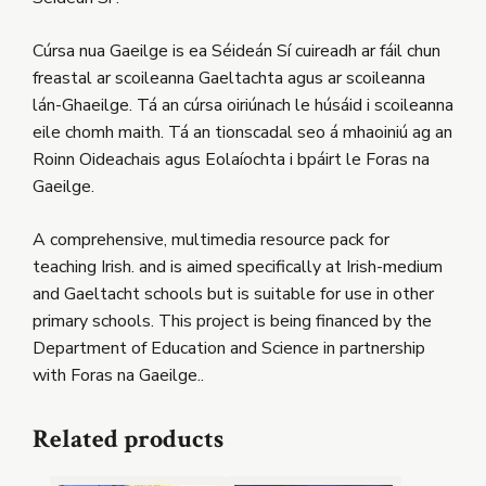
Cúrsa nua Gaeilge is ea Séideán Sí cuireadh ar fáil chun
freastal ar scoileanna Gaeltachta agus ar scoileanna
lán-Ghaeilge. Tá an cúrsa oiriúnach le húsáid i scoileanna
eile chomh maith. Tá an tionscadal seo á mhaoiniú ag an
Roinn Oideachais agus Eolaíochta i bpáirt le Foras na
Gaeilge.
A comprehensive, multimedia resource pack for
teaching Irish. and is aimed specifically at Irish-medium
and Gaeltacht schools but is suitable for use in other
primary schools. This project is being financed by the
Department of Education and Science in partnership
with Foras na Gaeilge..
Related products