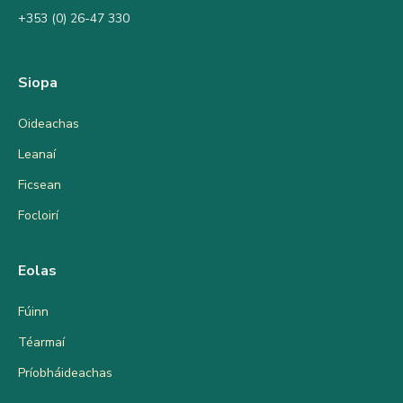
+353 (0) 26-47 330
Siopa
Oideachas
Leanaí
Ficsean
Focloirí
Eolas
Fúinn
Téarmaí
Príobháideachas