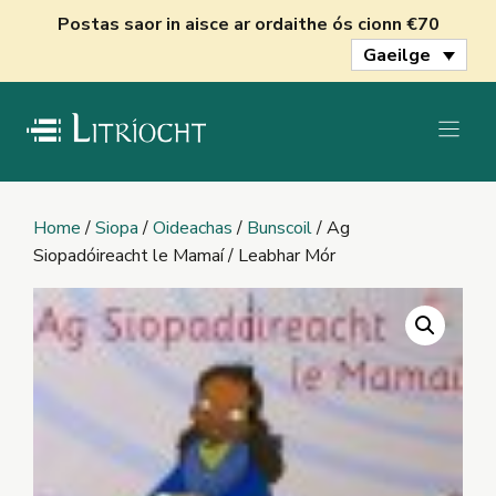
Skip
Postas saor in aisce ar ordaithe ós cionn €70
to
Gaeilge
content
Home
/
Siopa
/
Oideachas
/
Bunscoil
/ Ag
Siopadóireacht le Mamaí / Leabhar Mór