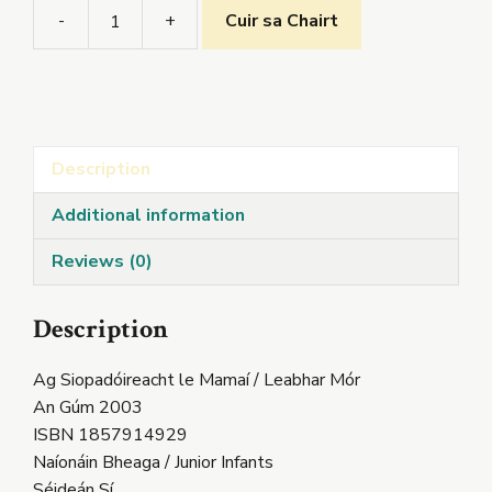
-
+
Cuir sa Chairt
Ag
Siopadóireacht
le
Mamaí
/
Description
Leabhar
Mór
Additional information
quantity
Reviews (0)
Description
Ag Siopadóireacht le Mamaí / Leabhar Mór
An Gúm 2003
ISBN 1857914929
Naíonáin Bheaga / Junior Infants
Séideán Sí .