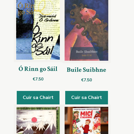
Ó Rinn go Sáil
Buile Suibhne
€
7.50
€
7.50
Cuir sa Chairt
Cuir sa Chairt