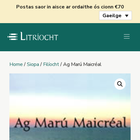
Skip
Postas saor in aisce ar ordaithe ós cionn €70
to
Gaeilge
content
Home
/
Siopa
/
Filíocht
/ Ag Marú Maicréal