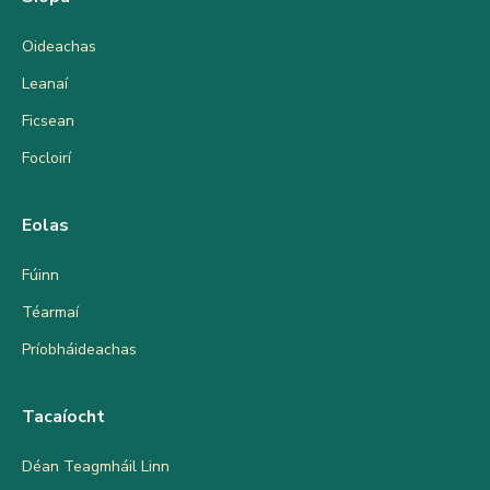
Oideachas
Leanaí
Ficsean
Focloirí
Eolas
Fúinn
Téarmaí
Príobháideachas
Tacaíocht
Déan Teagmháil Linn