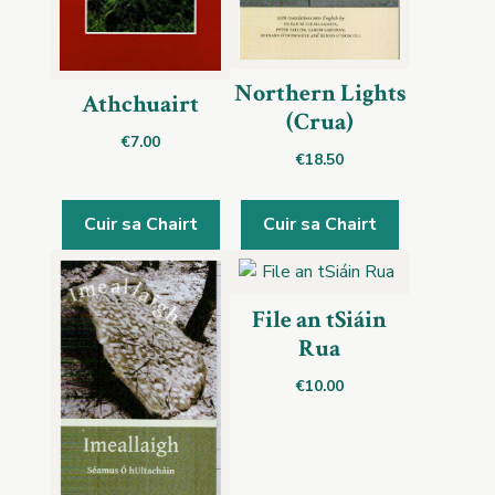
Northern Lights
Athchuairt
(Crua)
€
7.00
€
18.50
Cuir sa Chairt
Cuir sa Chairt
File an tSiáin
Rua
€
10.00