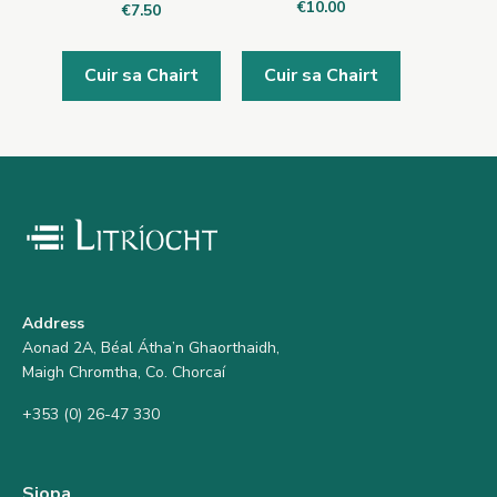
€
10.00
€
7.50
Cuir sa Chairt
Cuir sa Chairt
Address
Aonad 2A, Béal Átha’n Ghaorthaidh,
Maigh Chromtha, Co. Chorcaí
+353 (0) 26-47 330
Siopa