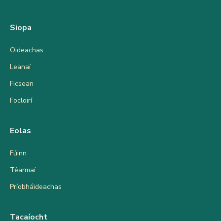
Siopa
Oideachas
Leanaí
Ficsean
Focloirí
Eolas
Fúinn
Téarmaí
Príobháideachas
Tacaíocht