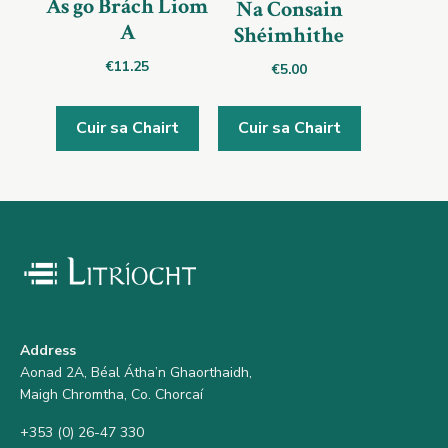
As go Brách Liom
Na Consain
A
Shéimhithe
€
11.25
€
5.00
Cuir sa Chairt
Cuir sa Chairt
Address
Aonad 2A, Béal Átha’n Ghaorthaidh,
Maigh Chromtha, Co. Chorcaí
+353 (0) 26-47 330