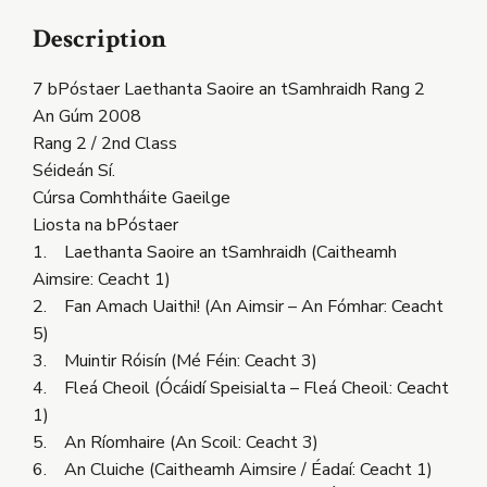
Description
7 bPóstaer Laethanta Saoire an tSamhraidh Rang 2
An Gúm 2008
Rang 2 / 2nd Class
Séideán Sí.
Cúrsa Comhtháite Gaeilge
Liosta na bPóstaer
1. Laethanta Saoire an tSamhraidh (Caitheamh
Aimsire: Ceacht 1)
2. Fan Amach Uaithi! (An Aimsir – An Fómhar: Ceacht
5)
3. Muintir Róisín (Mé Féin: Ceacht 3)
4. Fleá Cheoil (Ócáidí Speisialta – Fleá Cheoil: Ceacht
1)
5. An Ríomhaire (An Scoil: Ceacht 3)
6. An Cluiche (Caitheamh Aimsire / Éadaí: Ceacht 1)