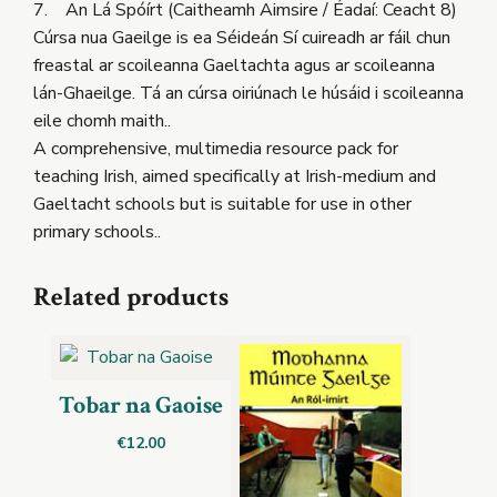
7. An Lá Spóírt (Caitheamh Aimsire / Éadaí: Ceacht 8)
Cúrsa nua Gaeilge is ea Séideán Sí cuireadh ar fáil chun
freastal ar scoileanna Gaeltachta agus ar scoileanna
lán-Ghaeilge. Tá an cúrsa oiriúnach le húsáid i scoileanna
eile chomh maith..
A comprehensive, multimedia resource pack for
teaching Irish, aimed specifically at Irish-medium and
Gaeltacht schools but is suitable for use in other
primary schools..
Related products
Tobar na Gaoise
€
12.00