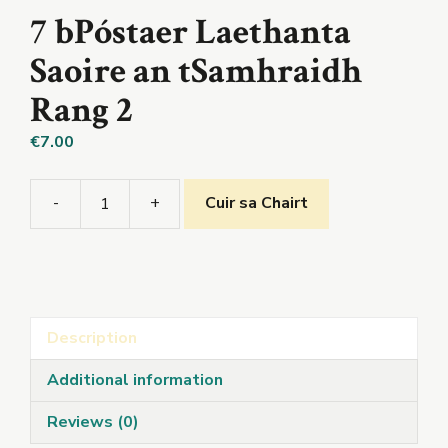
7 bPóstaer Laethanta
Saoire an tSamhraidh
Rang 2
€
7.00
-
+
Cuir sa Chairt
7
bPóstaer
Laethanta
Saoire
an
Description
tSamhraidh
Rang
Additional information
2
quantity
Reviews (0)