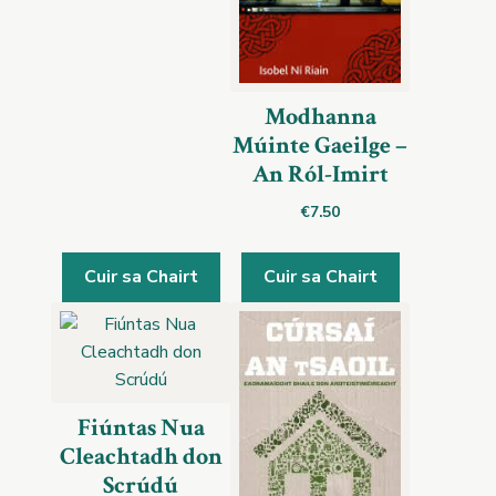
Modhanna
Múinte Gaeilge –
An Ról-Imirt
€
7.50
Cuir sa Chairt
Cuir sa Chairt
Fiúntas Nua
Cleachtadh don
Scrúdú