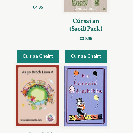
€
4.95
Cúrsaí an
tSaoil(Pack)
€
39.95
Cuir sa Chairt
Cuir sa Chairt