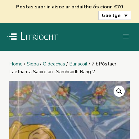
Skip
Postas saor in aisce ar ordaithe ós cionn €70
to
Gaeilge
content
Home
/
Siopa
/
Oideachas
/
Bunscoil
/ 7 bPóstaer
Laethanta Saoire an tSamhraidh Rang 2