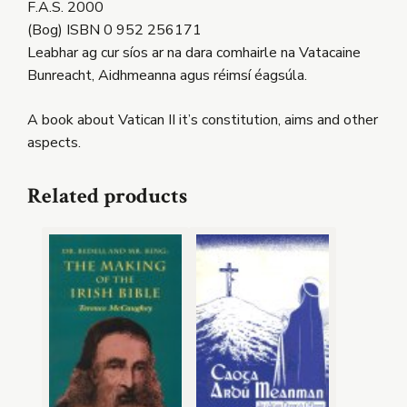
F.A.S. 2000
(Bog) ISBN 0 952 256171
Leabhar ag cur síos ar na dara comhairle na Vatacaine
Bunreacht, Aidhmeanna agus réimsí éagsúla.
A book about Vatican II it’s constitution, aims and other
aspects.
Related products