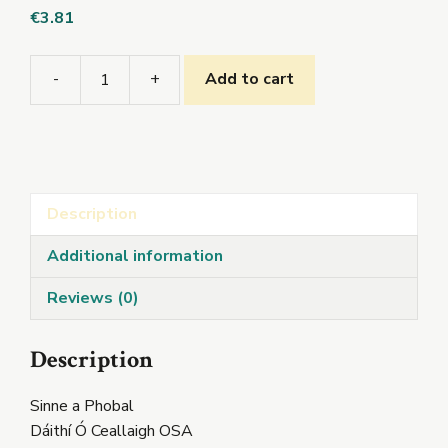
€
3.81
-
+
Add to cart
Sinne
a
Phobal
quantity
Description
Additional information
Reviews (0)
Description
Sinne a Phobal
Dáithí Ó Ceallaigh OSA