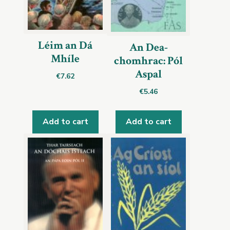
Léim an Dá
An Dea-
Mhíle
chomhrac: Pól
Aspal
€
7.62
€
5.46
Add to cart
Add to cart