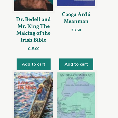
Caoga Ardú
Dr. Bedell and
Meanman
Mr. King The
€
3.50
Making of the
Irish Bible
€
15.00
Add to cart
Add to cart