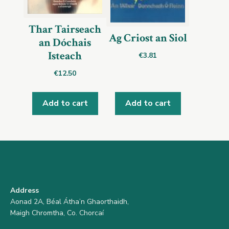
Thar Tairseach
Ag Criost an Siol
an Dóchais
Isteach
€
3.81
€
12.50
Add to cart
Add to cart
Address
Aonad 2A, Béal Átha’n Ghaorthaidh,
Maigh Chromtha, Co. Chorcaí