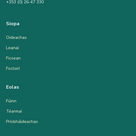
+353 (0) 26-47 330
Siopa
Oideachas
Leanaí
Ficsean
Focloirí
Eolas
Fúinn
Téarmaí
Príobháideachas