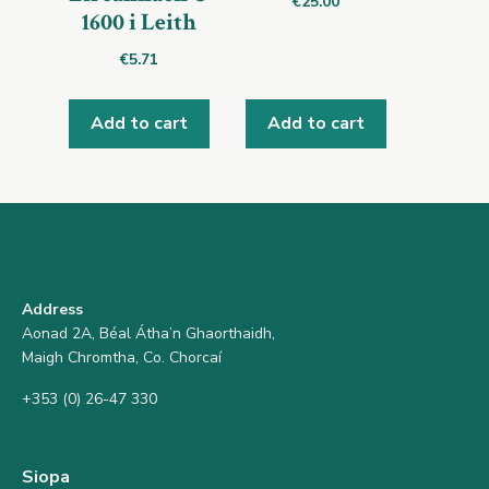
€
25.00
1600 i Leith
€
5.71
Add to cart
Add to cart
Address
Aonad 2A, Béal Átha’n Ghaorthaidh,
Maigh Chromtha, Co. Chorcaí
+353 (0) 26-47 330
Siopa