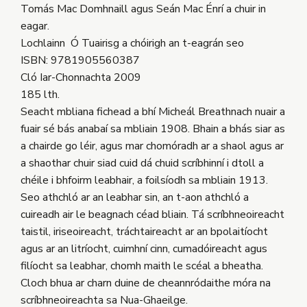
Tomás Mac Domhnaill agus Seán Mac Énrí a chuir in
eagar.
Lochlainn Ó Tuairisg a chóirigh an t-eagrán seo
ISBN: 9781905560387
Cló Iar-Chonnachta 2009
185 lth.
Seacht mbliana fichead a bhí Micheál Breathnach nuair a
fuair sé bás anabaí sa mbliain 1908. Bhain a bhás siar as
a chairde go léir, agus mar chomóradh ar a shaol agus ar
a shaothar chuir siad cuid dá chuid scríbhinní i dtoll a
chéile i bhfoirm leabhair, a foilsíodh sa mbliain 1913.
Seo athchló ar an leabhar sin, an t-aon athchló a
cuireadh air le beagnach céad bliain. Tá scríbhneoireacht
taistil, iriseoireacht, tráchtaireacht ar an bpolaitíocht
agus ar an litríocht, cuimhní cinn, cumadóireacht agus
filíocht sa leabhar, chomh maith le scéal a bheatha.
Cloch bhua ar charn duine de cheannródaithe móra na
scríbhneoireachta sa Nua-Ghaeilge.