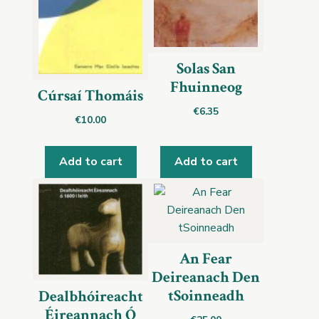
Solas San
Fhuinneog
Cúrsaí Thomáis
€
6.35
€
10.00
Add to cart
Add to cart
An Fear
Deireanach Den
tSoinneadh
Dealbhóireacht
Éireannach Ó