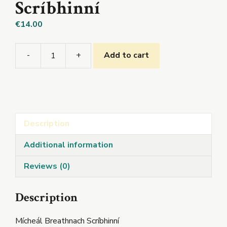
Scríbhinní
€
14.00
-
+
Add to cart
Mícheál
Breathnach
Scríbhinní
quantity
Description
Additional information
Reviews (0)
Description
Mícheál Breathnach Scríbhinní