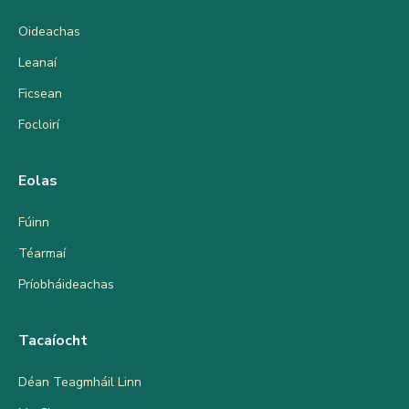
Oideachas
Leanaí
Ficsean
Focloirí
Eolas
Fúinn
Téarmaí
Príobháideachas
Tacaíocht
Déan Teagmháil Linn