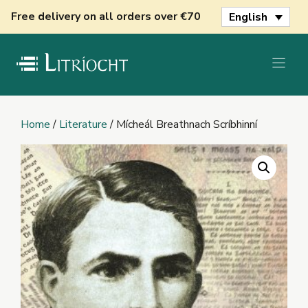
Skip
Free delivery on all orders over €70
English
to
content
Home
/
Literature
/ Mícheál Breathnach Scríbhinní