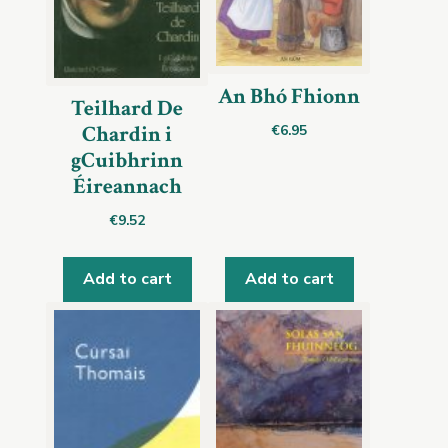
An Bhó Fhionn
Teilhard De
Chardin i
€
6.95
gCuibhrinn
Éireannach
€
9.52
Add to cart
Add to cart