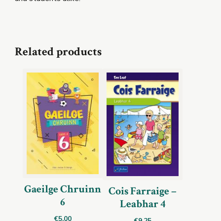
Related products
Gaeilge Chruinn
Cois Farraige –
6
Leabhar 4
€
5.00
€
9.25