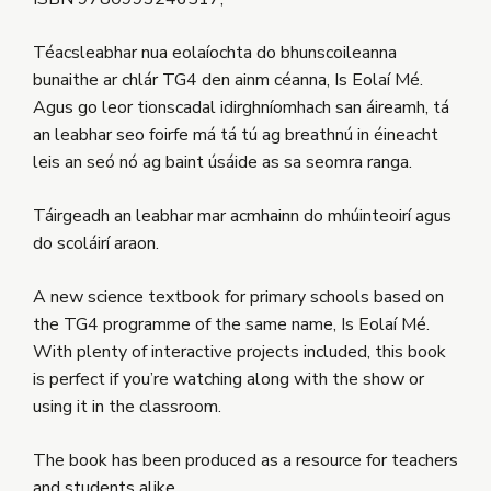
Téacsleabhar nua eolaíochta do bhunscoileanna
bunaithe ar chlár TG4 den ainm céanna, Is Eolaí Mé.
Agus go leor tionscadal idirghníomhach san áireamh, tá
an leabhar seo foirfe má tá tú ag breathnú in éineacht
leis an seó nó ag baint úsáide as sa seomra ranga.
Táirgeadh an leabhar mar acmhainn do mhúinteoirí agus
do scoláirí araon.
A new science textbook for primary schools based on
the TG4 programme of the same name, Is Eolaí Mé.
With plenty of interactive projects included, this book
is perfect if you’re watching along with the show or
using it in the classroom.
The book has been produced as a resource for teachers
and students alike.