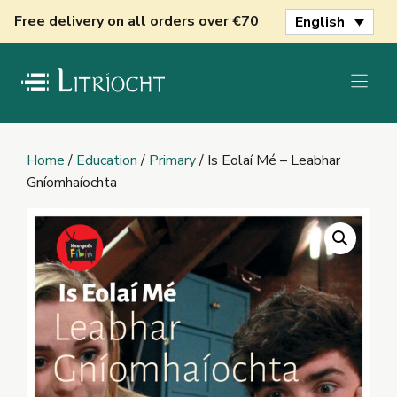
Skip
Free delivery on all orders over €70
English
to
content
Home
/
Education
/
Primary
/ Is Eolaí Mé – Leabhar
Gníomhaíochta