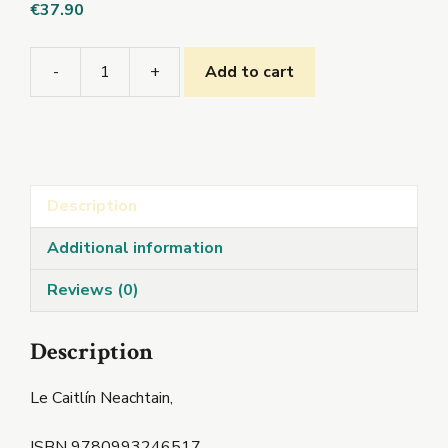
€
37.90
-
+
Add to cart
Is
Eolaí
Mé
-
Leabhar
Description
Gníomhaíochta
quantity
Additional information
Reviews (0)
Description
Le Caitlín Neachtain,
ISBN 9780993246517,