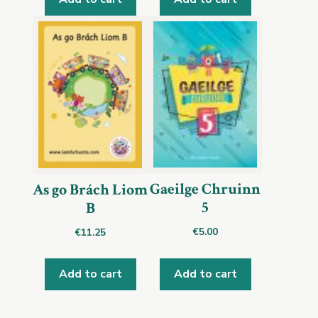
Gaeilge Chruinn
As go Brách Liom
5
B
€
5.00
€
11.25
Add to cart
Add to cart