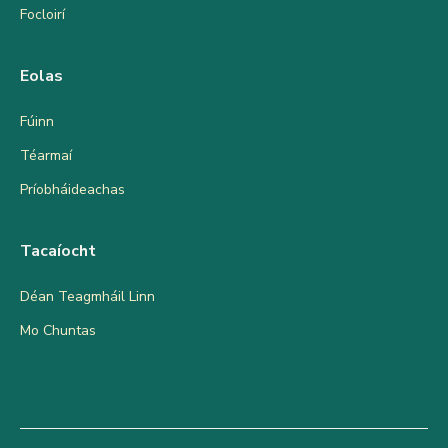
Focloirí
Eolas
Fúinn
Téarmaí
Príobháideachas
Tacaíocht
Déan Teagmháil Linn
Mo Chuntas