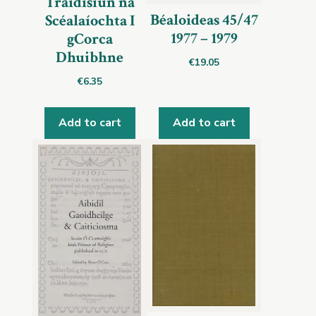
Traidisiún na
Béaloideas 45/47
Scéalaíochta I
1977 – 1979
gCorca
Dhuibhne
€
19.05
€
6.35
Add to cart
Add to cart