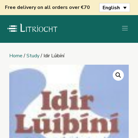
Skip
Free delivery on all orders over €70
English
to
content
Home
/
Study
/ Idir Lúibíní