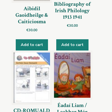
Bibliography of
Aibidil
Irish Philology
Gaoidheilge &
1913 1941
Caiticiosma
€
30.00
€
30.00
Add to cart
Add to cart
Éadaí Liam /
CD-ROMUALD
Leabhar Mór