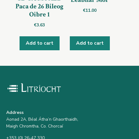
Paca de 26 Bileog
€
11.00
Oibre 1
€
3.63
Add to cart
Add to cart
Address
Aonad 2A, Béal Átha’n Ghaorthaidh,
Maigh Chromtha, Co. Chorcaí
+353 (0) 26-47 330