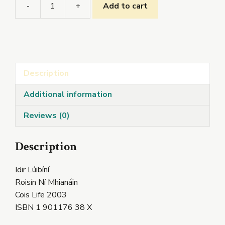
-
+
Add to cart
Idir
Lúibíní
quantity
Description
Additional information
Reviews (0)
Description
Idir Lúibíní
Roisín Ní Mhianáin
Cois Life 2003
ISBN 1 901176 38 X