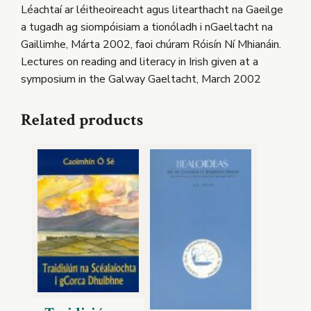
Léachtaí ar léitheoireacht agus litearthacht na Gaeilge
a tugadh ag siompóisiam a tionóladh i nGaeltacht na
Gaillimhe, Márta 2002, faoi chúram Róisín Ní Mhianáin.
Lectures on reading and literacy in Irish given at a
symposium in the Galway Gaeltacht, March 2002
Related products