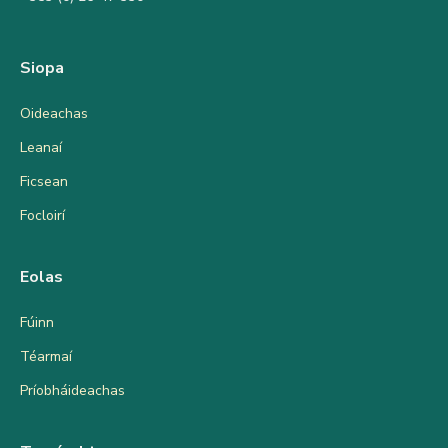
Siopa
Oideachas
Leanaí
Ficsean
Focloirí
Eolas
Fúinn
Téarmaí
Príobháideachas