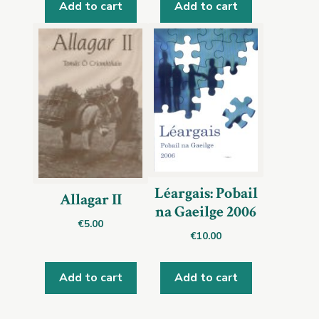
Add to cart
Add to cart
Léargais: Pobail
Allagar II
na Gaeilge 2006
€
5.00
€
10.00
Add to cart
Add to cart