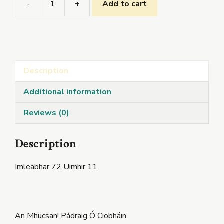
-
+
Add to cart
Comhar:
Samhain
2012
quantity
Description
Additional information
Reviews (0)
Description
Imleabhar 72 Uimhir 11
An Mhucsan! Pádraig Ó Ciobháin