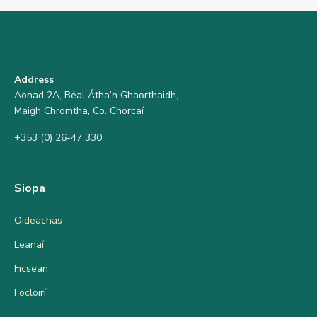
Address
Aonad 2A, Béal Átha’n Ghaorthaidh,
Maigh Chromtha, Co. Chorcaí
+353 (0) 26-47 330
Siopa
Oideachas
Leanaí
Ficsean
Focloirí