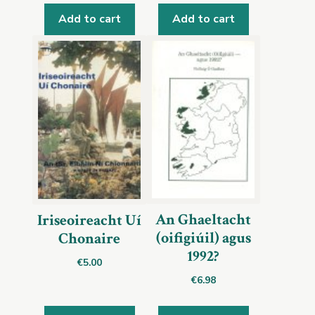
Add to cart
Add to cart
An Ghaeltacht
Iriseoireacht Uí
(oifigiúil) agus
Chonaire
1992?
€
5.00
€
6.98