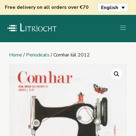
Skip
Free delivery on all orders over €70
English
to
content
Home
/
Periodicals
/ Comhar Iúil 2012