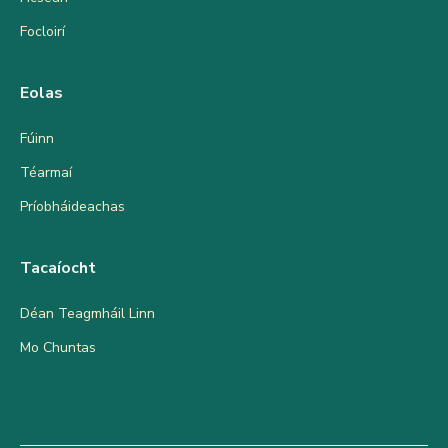
Focloirí
Eolas
Fúinn
Téarmaí
Príobháideachas
Tacaíocht
Déan Teagmháil Linn
Mo Chuntas