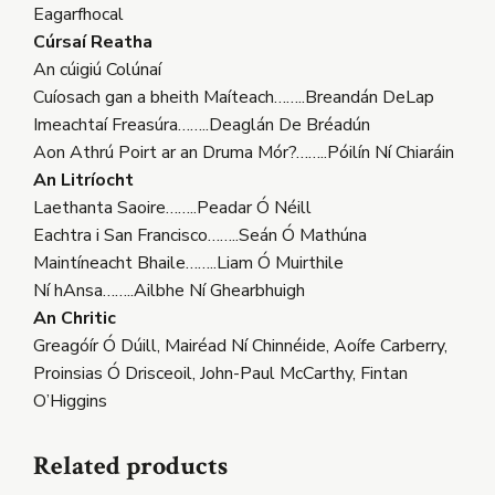
Eagarfhocal
Cúrsaí Reatha
An cúigiú Colúnaí
Cuíosach gan a bheith Maíteach……..Breandán DeLap
Imeachtaí Freasúra……..Deaglán De Bréadún
Aon Athrú Poirt ar an Druma Mór?……..Póilín Ní Chiaráin
An Litríocht
Laethanta Saoire……..Peadar Ó Néill
Eachtra i San Francisco……..Seán Ó Mathúna
Maintíneacht Bhaile……..Liam Ó Muirthile
Ní hAnsa……..Ailbhe Ní Ghearbhuigh
An Chritic
Greagóír Ó Dúill, Mairéad Ní Chinnéide, Aoífe Carberry,
Proinsias Ó Drisceoil, John-Paul McCarthy, Fintan
O’Higgins
Related products