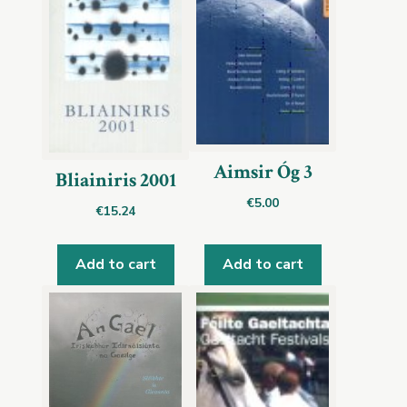
Aimsir Óg 3
Bliainiris 2001
€
5.00
€
15.24
Add to cart
Add to cart