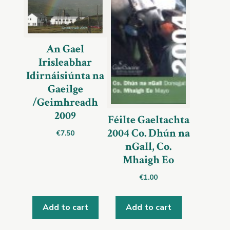
An Gael
Irisleabhar
Idirnáisiúnta na
Gaeilge
/Geimhreadh
2009
Féilte Gaeltachta
2004 Co. Dhún na
€
7.50
nGall, Co.
Mhaigh Eo
€
1.00
Add to cart
Add to cart