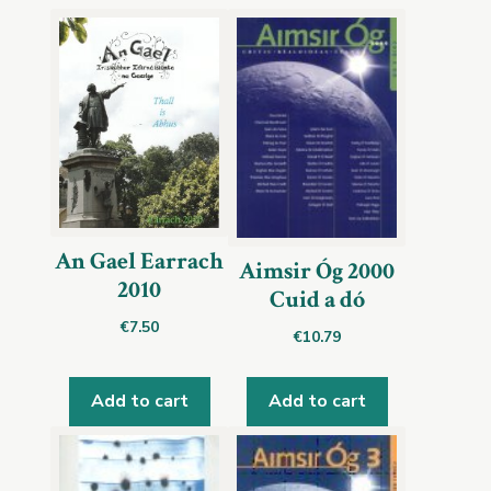
An Gael Earrach
Aimsir Óg 2000
2010
Cuid a dó
€
7.50
€
10.79
Add to cart
Add to cart