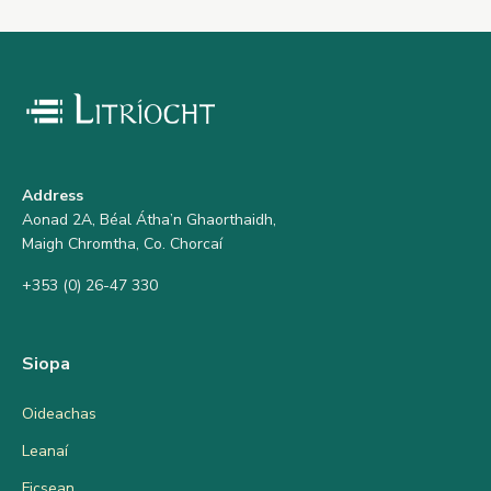
Address
Aonad 2A, Béal Átha’n Ghaorthaidh,
Maigh Chromtha, Co. Chorcaí
+353 (0) 26-47 330
Siopa
Oideachas
Leanaí
Ficsean