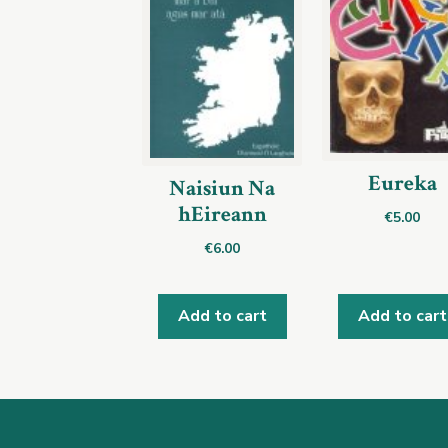
Eureka
Naisiun Na
hEireann
€
5.00
€
6.00
Add to cart
Add to cart