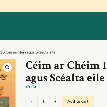
About
Shop
Education
Categorie
 18 Caisearbhán agus Scéalta eile
Céim ar Chéim 1
agus Scéalta eile
€
3.00
-
+
Add to cart
Céim