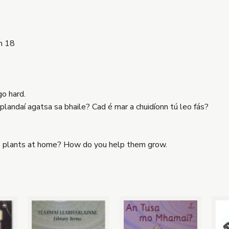
m 18
go hard.
il plandaí agatsa sa bhaile? Cad é mar a chuidíonn tú leo fás?
ve plants at home? How do you help them grow.