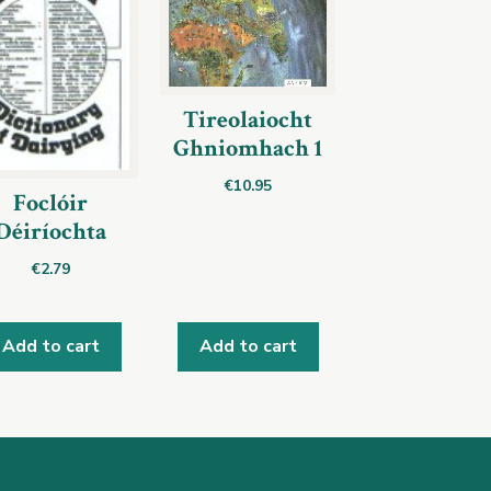
Tireolaiocht
Ghniomhach 1
€
10.95
Foclóir
Déiríochta
€
2.79
Add to cart
Add to cart