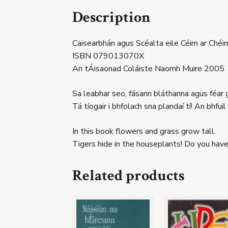
Description
Caisearbhán agus Scéalta eile Céim ar Chéi
ISBN 079013070X
An tÁisaonad Coláiste Naomh Muire 2005
Sa leabhar seo, fásann bláthanna agus féar 
Tá tíogair i bhfolach sna plandaí tí! An bhfu
In this book flowers and grass grow tall.
Tigers hide in the houseplants! Do you ha
Related products