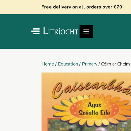
Skip
Free delivery on all orders over €70
to
content
Home
/
Education
/
Primary
/ Céim ar Chéim