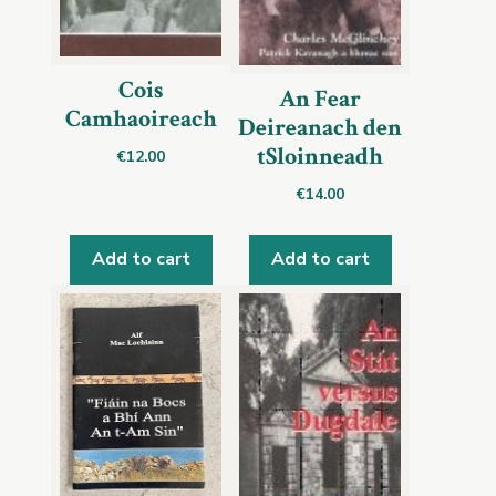
Cois
An Fear
Camhaoireach
Deireanach den
tSloinneadh
€
12.00
€
14.00
Add to cart
Add to cart