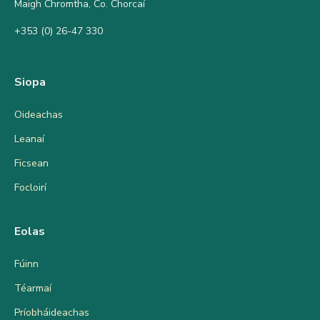
Maigh Chromtha, Co. Chorcaí
+353 (0) 26-47 330
Siopa
Oideachas
Leanaí
Ficsean
Focloirí
Eolas
Fúinn
Téarmaí
Príobháideachas