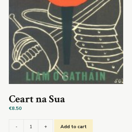
Ceart na Sua
€
8.50
-
+
Add to cart
Ceart