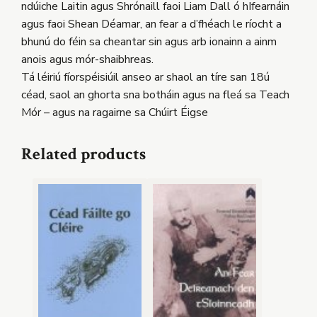
ndúiche Laitin agus Shrónaill faoi Liam Dall ó hIfearnáin
agus faoi Shean Déamar, an fear a d’fhéach le ríocht a
bhunú do féin sa cheantar sin agus arb ionainn a ainm
anois agus mór-shaibhreas.
Tá léiriú fíorspéisiúil anseo ar shaol an tíre san 18ú
céad, saol an ghorta sna botháin agus na fleá sa Teach
Mór – agus na ragairne sa Chúirt Éigse
Related products