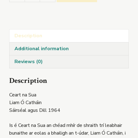
na
Sua
quantity
Description
Additional information
Reviews (0)
Description
Ceart na Sua
Liam Ó Catháin
Sáirséal agus Dill 1964
Is é Ceart na Sua an chéad mhír de shraith trí leabhair
bunaithe ar eolas a bhailigh an t-údar, Liam Ó Catháin, i