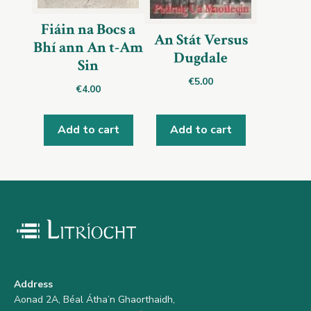
Fiáin na Bocs a
An Stát Versus
Bhí ann An t-Am
Dugdale
Sin
€
5.00
€
4.00
Add to cart
Add to cart
Address
Aonad 2A, Béal Átha’n Ghaorthaidh,