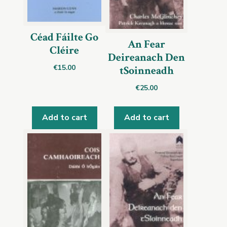
Céad Fáilte Go
An Fear
Cléire
Deireanach Den
€
15.00
tSoinneadh
€
25.00
Add to cart
Add to cart