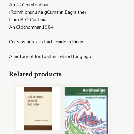
An 44ú hImleabhar
(Roimh bhunú na gCumann Eagraithe)
Liam P. Ó Caithnia
An Clóchomhar 1984
Cur síos ar stair cluichí caide in Éirinn.
A history of football in Ireland long ago.
Related products