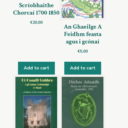
Scríobhaithe
Chorcaí 1700 1850
€
20.00
An Ghaeilge A
Feidhm feasta
agus i gcónaí
€
5.00
Add to cart
Add to cart