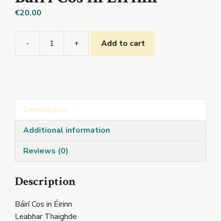
€
20.00
-
+
Add to cart
Báirí
Cos
in
Éirinn
quantity
Description
Additional information
Reviews (0)
Description
Báirí Cos in Éirinn
Leabhar Thaighde