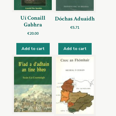
Uí Conaill
Dóchas Aduaidh
Gabhra
€
5.71
€
20.00
Add to cart
Add to cart