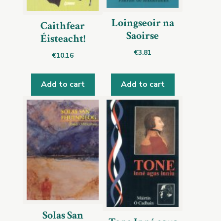
Loingseoir na
Caithfear
Saoirse
Éisteacht!
€
3.81
€
10.16
Add to cart
Add to cart
Solas San