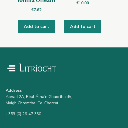
Iomhá Oileáin
€
10.00
€
7.62
Add to cart
Add to cart
Address
Aonad 2A, Béal Átha’n Ghaorthaidh,
Maigh Chromtha, Co. Chorcaí
+353 (0) 26-47 330