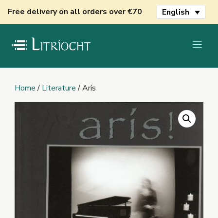
Skip
Free delivery on all orders over €70
English
to
content
Home
/
Literature
/ Arís