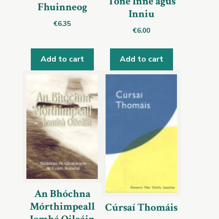
Tone Inné agus
Fhuinneog
Inniu
€
6.35
€
6.00
Add to cart
Add to cart
An Bhóchna
Mórthimpeall
Cúrsaí Thomáis