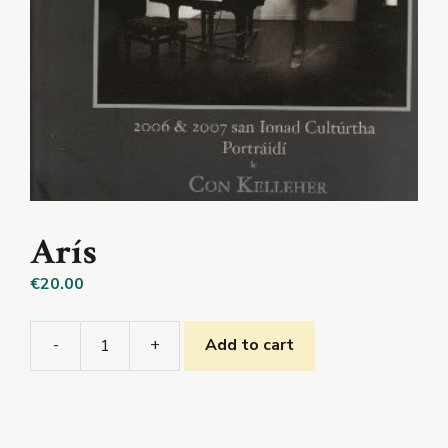
Arís
€
20.00
-
+
Add to cart
Arís
quantity