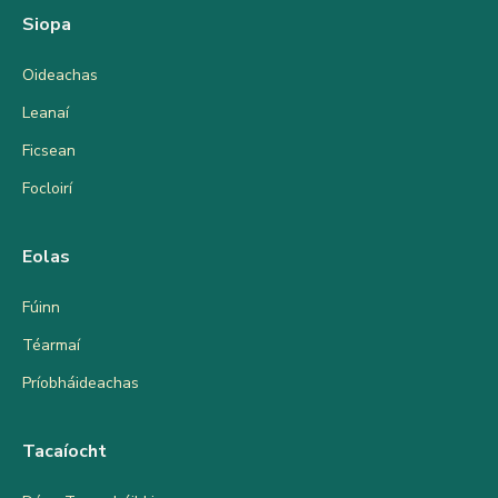
Siopa
Oideachas
Leanaí
Ficsean
Focloirí
Eolas
Fúinn
Téarmaí
Príobháideachas
Tacaíocht