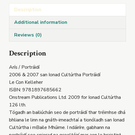
Description
Additional information
Reviews (0)
Description
Arís / Portráidí
2006 & 2007 san Ionad Cultúrtha Portráidí
Le Con Kelleher
ISBN: 9781897685662
Onstream Publications Ltd. 2009 for Ionad Cultúrtha
126 lth.
Tógadh an bailiúchán seo de portráidí thar tréimhse dhá
bhliana le linn na gnáth-imeachtaí a tionóladh san Ionad
Cultúrtha i mBaile Mhúirne. I ndáiríre, gabhann na