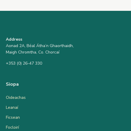
Address
Aonad 2A, Béal Átha’n Ghaorthaidh,
Maigh Chromtha, Co. Chorcaí
+353 (0) 26-47 330
Siopa
Oideachas
Leanaí
Ficsean
Focloirí