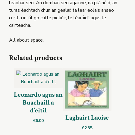
leabhar seo. An domhan seo againne; na pláinéid; an
turas éachtach chun an gealaí; tá lear eolais anseo
curtha in iúl go cuí le pictiúir, le léaráidí, agus le
cairteacha.
All about space.
Related products
Leonardo agus an
Buachaill a
d’eitil
Laghairt Laoise
€
6.00
€
2.35