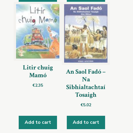
Litir chuig
An Saol Fadó –
Mamó
Na
€
2.35
Sibhialtachtaí
Tosaigh
€
5.02
Add to cart
Add to cart