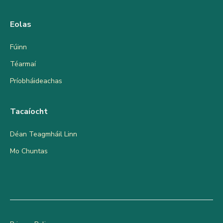
Eolas
Fúinn
Téarmaí
Príobháideachas
Tacaíocht
Déan Teagmháil Linn
Mo Chuntas