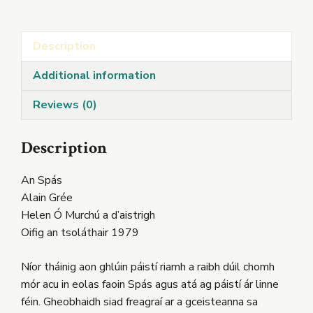
Description
Additional information
Reviews (0)
Description
An Spás
Alain Grée
Helen Ó Murchú a d’aistrigh
Oifig an tsoláthair 1979
Níor tháinig aon ghlúin páistí riamh a raibh dúil chomh
mór acu in eolas faoin Spás agus atá ag páistí ár linne
féin. Gheobhaidh siad freagraí ar a gceisteanna sa