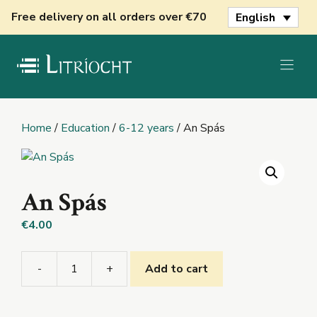
Skip
Free delivery on all orders over €70
English
to
content
Home
/
Education
/
6-12 years
/ An Spás
An Spás
€
4.00
-
+
Add to cart
An
Spás
quantity