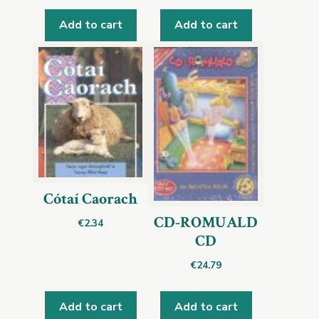
Add to cart
Add to cart
Cótaí Caorach
CD-ROMUALD
€
2.34
CD
€
24.79
Add to cart
Add to cart