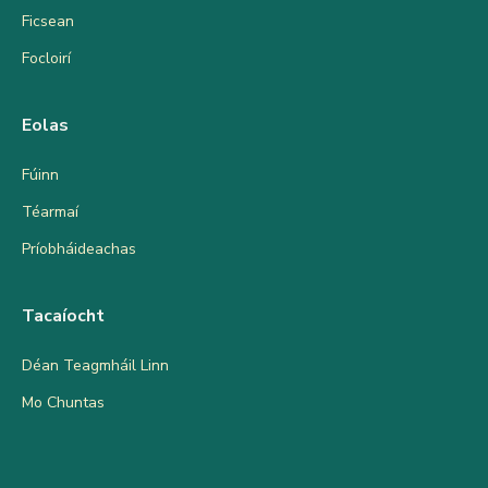
Ficsean
Focloirí
Eolas
Fúinn
Téarmaí
Príobháideachas
Tacaíocht
Déan Teagmháil Linn
Mo Chuntas