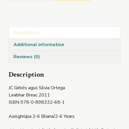
léamh
le
Caitlín
agus
Description
Cormac
quantity
Additional information
Reviews (0)
Description
JC Girbés agus Silvia Ortega
Leabhar Breac 2011
ISBN 978-0-898332-68-1
Aoisghrúpa 2-6 Bliana/2-6 Years