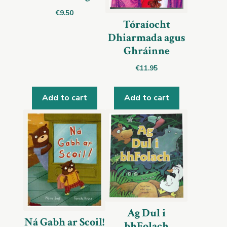
€
9.50
Tóraíocht
Dhiarmada agus
Ghráinne
€
11.95
Add to cart
Add to cart
Ag Dul i
Ná Gabh ar Scoil!
bhFolach