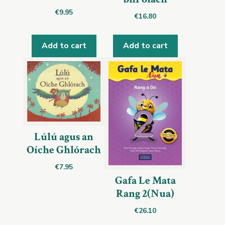
€
9.95
€
16.80
Add to cart
Add to cart
Lúlú agus an
Oíche Ghlórach
€
7.95
Gafa Le Mata
Rang 2(Nua)
€
26.10