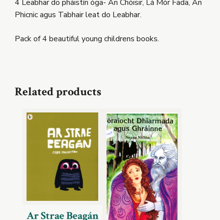
4 Leabhar do pháistín óga- An Chóisir, Lá Mór Fada, An
Phicnic agus Tabhair leat do Leabhar.
Pack of 4 beautiful young childrens books.
Related products
Ar Strae Beagán