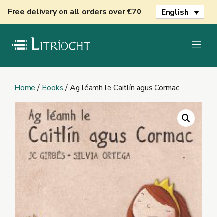
Skip
Free delivery on all orders over €70
English
to
content
Home
/
Books
/ Ag léamh le Caitlín agus Cormac