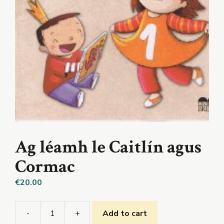
Ag léamh le Caitlín agus
Cormac
€
20.00
-
+
Add to cart
Ag