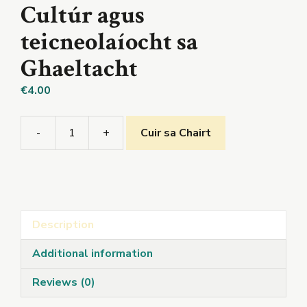
Cultúr agus
teicneolaíocht sa
Ghaeltacht
€
4.00
-
+
Cuir sa Chairt
Cultúr
agus
teicneolaíocht
sa
Ghaeltacht
Description
quantity
Additional information
Reviews (0)