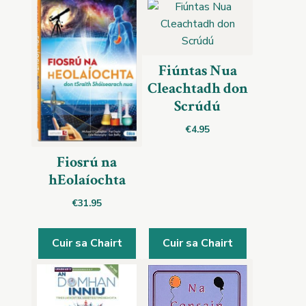
Fiúntas Nua
Cleachtadh don
Scrúdú
€
4.95
Fiosrú na
hEolaíochta
€
31.95
Cuir sa Chairt
Cuir sa Chairt