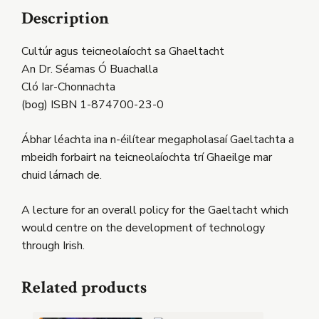
Description
Cultúr agus teicneolaíocht sa Ghaeltacht
An Dr. Séamas Ó Buachalla
Cló Iar-Chonnachta
(bog) ISBN 1-874700-23-0
Ábhar léachta ina n-éilítear megapholasaí Gaeltachta a
mbeidh forbairt na teicneolaíochta trí Ghaeilge mar
chuid lárnach de.
A lecture for an overall policy for the Gaeltacht which
would centre on the development of technology
through Irish.
Related products