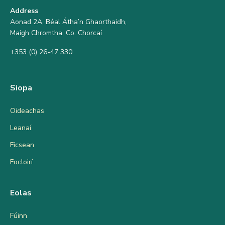
Address
Aonad 2A, Béal Átha’n Ghaorthaidh,
Maigh Chromtha, Co. Chorcaí
+353 (0) 26-47 330
Siopa
Oideachas
Leanaí
Ficsean
Focloirí
Eolas
Fúinn