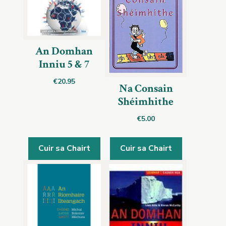
An Domhan
Inniu 5 & 7
€
20.95
Na Consain
Shéimhithe
€
5.00
Cuir sa Chairt
Cuir sa Chairt