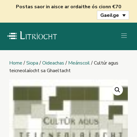
Skip
Postas saor in aisce ar ordaithe ós cionn €70
to
Gaeilge
content
Home
/
Siopa
/
Oideachas
/
Meánscoil
/ Cultúr agus
teicneolaíocht sa Ghaeltacht