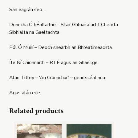
San eagrán seo…
Donncha Ó hÉallaithe – Stair Ghluaiseacht Chearta
Sibhialta na Gaeltachta
Pól Ó Muirí – Deoch shearbh an Bhreatimeachta
Íte Ní Chionnaith – RTÉ agus an Ghaeilge
Alan Titley – ‘An Crannchur’ – gearrscéal nua.
Agus alán eile.
Related products