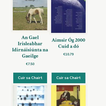
An Gael
Aimsir Óg 2000
Irisleabhar
Cuid a dó
Idirnáisiúnta na
€
10.79
Gaeilge
€
7.50
Cuir sa Chairt
Cuir sa Chairt