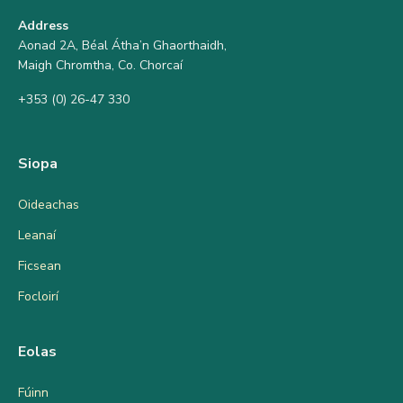
Address
Aonad 2A, Béal Átha’n Ghaorthaidh,
Maigh Chromtha, Co. Chorcaí
+353 (0) 26-47 330
Siopa
Oideachas
Leanaí
Ficsean
Focloirí
Eolas
Fúinn