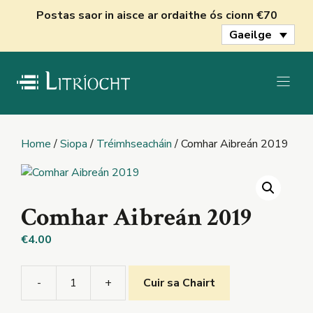
Skip
Postas saor in aisce ar ordaithe ós cionn €70
to
Gaeilge
content
Home
/
Siopa
/
Tréimhseacháin
/ Comhar Aibreán 2019
Comhar Aibreán 2019
€
4.00
-
+
Cuir sa Chairt
Comhar
Aibreán