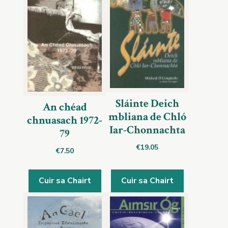
Sláinte Deich
An chéad
mbliana de Chló
chnuasach 1972-
Iar-Chonnachta
79
€
19.05
€
7.50
Cuir sa Chairt
Cuir sa Chairt