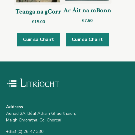
Ar Áit na mBonn
Teanga na gCorr
€
7.50
€
15.00
Cuir sa Chairt
Cuir sa Chairt
Address
Aonad 2A, Béal Átha’n Ghaorthaidh,
Maigh Chromtha, Co. Chorcaí
+353 (0) 26-47 330