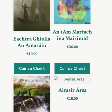
An tAm Marfach
ina Mairimid
Eachtra Ghiolla
An Amaráin
€
30.00
€
10.00
Cuir sa Chairt
Cuir sa Chairt
Aimsir Ársa
€
15.00