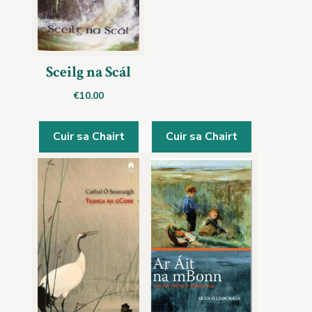
Sceilg na Scál
€
10.00
Cuir sa Chairt
Cuir sa Chairt