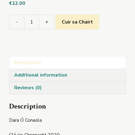
€
12.00
-
+
Cuir sa Chairt
Ag
Caint
le
Synge
quantity
Description
Additional information
Reviews (0)
Description
Dara Ó Conaola