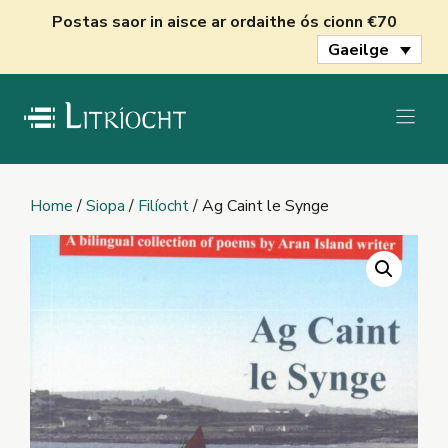
Skip
Postas saor in aisce ar ordaithe ós cionn €70
to
Gaeilge
content
Home
/
Siopa
/
Filíocht
/ Ag Caint le Synge