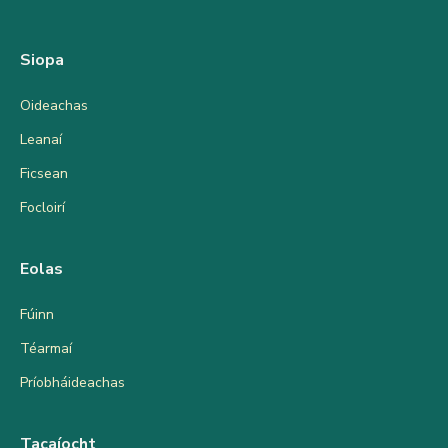
Siopa
Oideachas
Leanaí
Ficsean
Focloirí
Eolas
Fúinn
Téarmaí
Príobháideachas
Tacaíocht