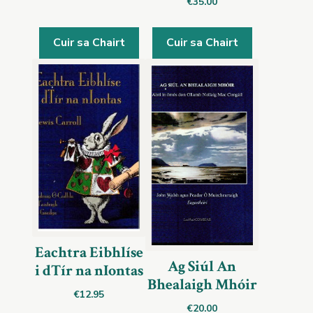
€
35.00
Cuir sa Chairt
Cuir sa Chairt
Eachtra Eibhlíse
Ag Siúl An
i dTír na nIontas
Bhealaigh Mhóir
€
12.95
€
20.00