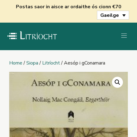
Skip
Postas saor in aisce ar ordaithe ós cionn €70
to
Gaeilge
content
Home
/
Siopa
/
Litríocht
/ Aesóp i gConamara