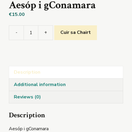
Aesóp i gConamara
€
15.00
-
+
Cuir sa Chairt
Aesóp
i
gConamara
quantity
Description
Additional information
Reviews (0)
Description
Aesóp i gConamara