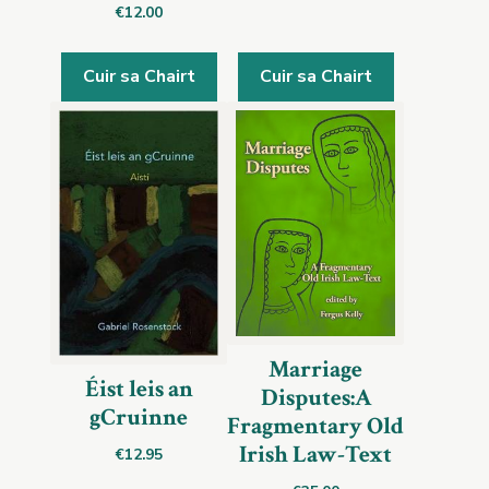
€
12.00
Cuir sa Chairt
Cuir sa Chairt
Marriage
Éist leis an
Disputes:A
gCruinne
Fragmentary Old
Irish Law-Text
€
12.95