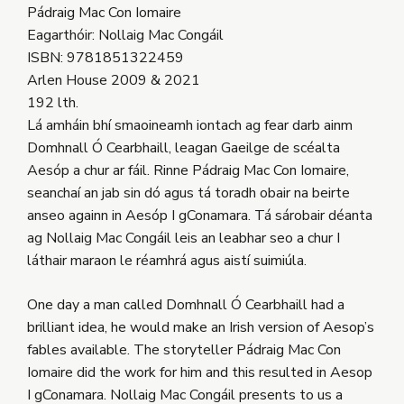
Pádraig Mac Con Iomaire
Eagarthóir: Nollaig Mac Congáil
ISBN: 9781851322459
Arlen House 2009 & 2021
192 lth.
Lá amháin bhí smaoineamh iontach ag fear darb ainm
Domhnall Ó Cearbhaill, leagan Gaeilge de scéalta
Aesóp a chur ar fáil. Rinne Pádraig Mac Con Iomaire,
seanchaí an jab sin dó agus tá toradh obair na beirte
anseo againn in Aesóp I gConamara. Tá sárobair déanta
ag Nollaig Mac Congáil leis an leabhar seo a chur I
láthair maraon le réamhrá agus aistí suimiúla.
One day a man called Domhnall Ó Cearbhaill had a
brilliant idea, he would make an Irish version of Aesop’s
fables available. The storyteller Pádraig Mac Con
Iomaire did the work for him and this resulted in Aesop
I gConamara. Nollaig Mac Congáil presents to us a