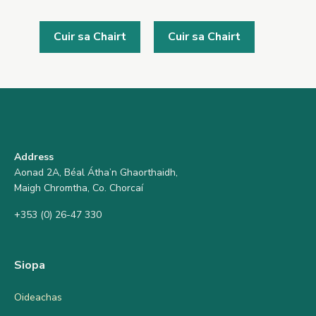
Cuir sa Chairt
Cuir sa Chairt
Address
Aonad 2A, Béal Átha’n Ghaorthaidh,
Maigh Chromtha, Co. Chorcaí
+353 (0) 26-47 330
Siopa
Oideachas