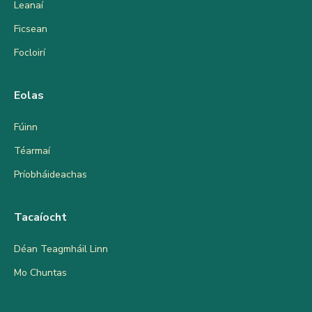
Leanaí
Ficsean
Focloirí
Eolas
Fúinn
Téarmaí
Príobháideachas
Tacaíocht
Déan Teagmháil Linn
Mo Chuntas