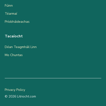
Fúinn
Téarmaí
Príobháideachas
Tacaíocht
Déan Teagmháil Linn
Mo Chuntas
Privacy Policy
© 2026 Litriocht.com
Cuir sa Chairt
€
4.50