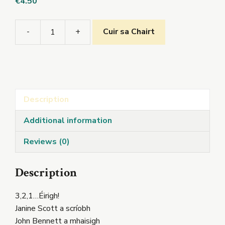
€
4.50
-
+
Cuir sa Chairt
3,2,1...Éirigh!
quantity
Description
Additional information
Reviews (0)
Description
3,2,1…Éirigh!
Janine Scott a scríobh
John Bennett a mhaisigh