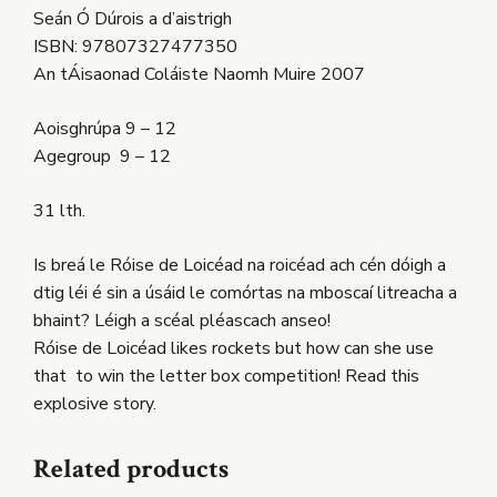
Seán Ó Dúrois a d’aistrigh
ISBN: 97807327477350
An tÁisaonad Coláiste Naomh Muire 2007
Aoisghrúpa 9 – 12
Agegroup 9 – 12
31 lth.
Is breá le Róise de Loicéad na roicéad ach cén dóigh a
dtig léi é sin a úsáid le comórtas na mboscaí litreacha a
bhaint? Léigh a scéal pléascach anseo!
Róise de Loicéad likes rockets but how can she use
that to win the letter box competition! Read this
explosive story.
Related products