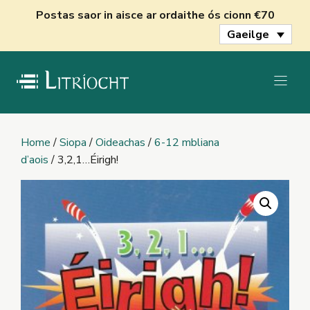
Skip
Postas saor in aisce ar ordaithe ós cionn €70
to
Gaeilge
content
Home
/
Siopa
/
Oideachas
/
6-12 mbliana
d’aois
/ 3,2,1…Éirigh!