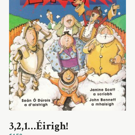
3,2,1…Éirigh!