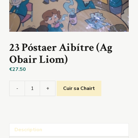
23 Póstaer Aibítre (Ag
Obair Liom)
€
27.50
-
+
Cuir sa Chairt
23
Póstaer
Aibítre
(Ag
Obair
Description
Liom)
quantity