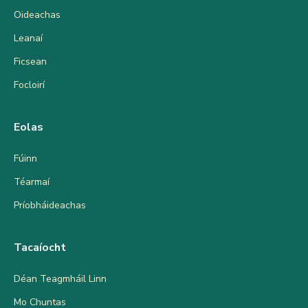
Oideachas
Leanaí
Ficsean
Focloirí
Eolas
Fúinn
Téarmaí
Príobháideachas
Tacaíocht
Déan Teagmháil Linn
Mo Chuntas