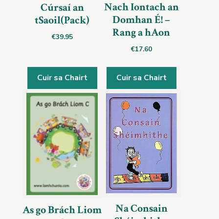
Nach Iontach an
Cúrsaí an
Domhan É! –
tSaoil(Pack)
Rang a hAon
€
39.95
€
17.60
Cuir sa Chairt
Cuir sa Chairt
Na Consain
As go Brách Liom