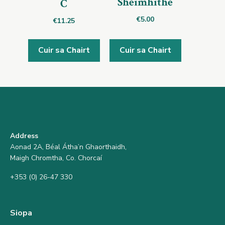
Shéimhithe
C
€
5.00
€
11.25
Cuir sa Chairt
Cuir sa Chairt
Address
Aonad 2A, Béal Átha’n Ghaorthaidh,
Maigh Chromtha, Co. Chorcaí
+353 (0) 26-47 330
Siopa