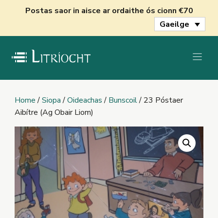
Skip
Postas saor in aisce ar ordaithe ós cionn €70
to
Gaeilge
content
Home
/
Siopa
/
Oideachas
/
Bunscoil
/ 23 Póstaer
Aibítre (Ag Obair Liom)