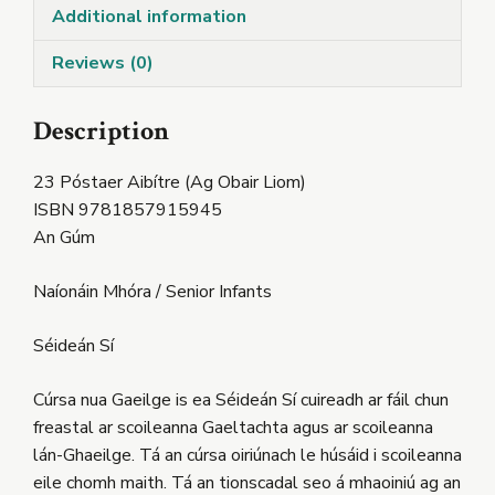
Additional information
Reviews (0)
Description
23 Póstaer Aibítre (Ag Obair Liom)
ISBN 9781857915945
An Gúm
Naíonáin Mhóra / Senior Infants
Séideán Sí
Cúrsa nua Gaeilge is ea Séideán Sí cuireadh ar fáil chun
freastal ar scoileanna Gaeltachta agus ar scoileanna
lán-Ghaeilge. Tá an cúrsa oiriúnach le húsáid i scoileanna
eile chomh maith. Tá an tionscadal seo á mhaoiniú ag an